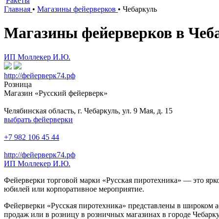
Ракеты
Главная
•
Магазины фейерверков
•
Чебаркуль
Магазины фейерверков в Чеб
ИП Моллекер И.Ю.
http://фейерверк74.рф
Розница
Магазин «Русский фейерверк»
Челябинская область, г. Чебаркуль, ул. 9 Мая, д. 15
выбрать фейерверки
+7 982 106 45 44
http://фейерверк74.рф
ИП Моллекер И.Ю.
Фейерверки торговой марки «Русская пиротехника» — это ярко
юбилей или корпоративное мероприятие.
Фейерверки «Русская пиротехника» представлены в широком ас
продаж или в розницу в розничных магазинах в городе Чебарку