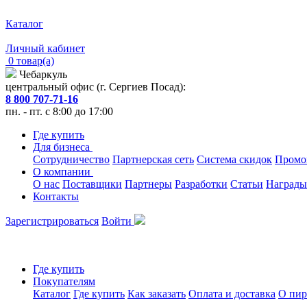
Каталог
Личный кабинет
0 товар(а)
Чебаркуль
центральный офис (г. Сергиев Посад):
8 800 707-71-16
пн. - пт. с 8:00 до 17:00
Где купить
Для бизнеса
Сотрудничество
Партнерская сеть
Система скидок
Промо
О компании
О нас
Поставщики
Партнеры
Разработки
Статьи
Награды
Контакты
Зарегистрироваться
Войти
Где купить
Покупателям
Каталог
Где купить
Как заказать
Оплата и доставка
О пир