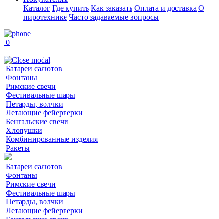
Каталог
Где купить
Как заказать
Оплата и доставка
О
пиротехнике
Часто задаваемые вопросы
0
Батареи салютов
Фонтаны
Римские свечи
Фестивальные шары
Петарды, волчки
Летающие фейерверки
Бенгальские свечи
Хлопушки
Комбинированные изделия
Ракеты
Батареи салютов
Фонтаны
Римские свечи
Фестивальные шары
Петарды, волчки
Летающие фейерверки