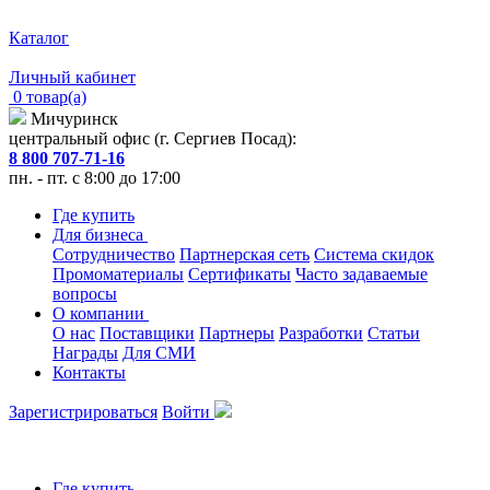
Каталог
Личный кабинет
0 товар(а)
Мичуринск
центральный офис (г. Сергиев Посад):
8 800 707-71-16
пн. - пт. с 8:00 до 17:00
Где купить
Для бизнеса
Сотрудничество
Партнерская сеть
Система скидок
Промоматериалы
Сертификаты
Часто задаваемые
вопросы
О компании
О нас
Поставщики
Партнеры
Разработки
Статьи
Награды
Для СМИ
Контакты
Зарегистрироваться
Войти
Где купить