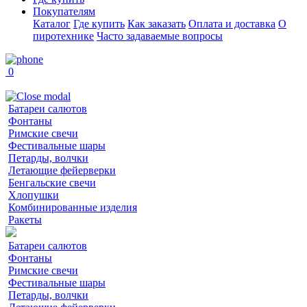
Покупателям
Каталог
Где купить
Как заказать
Оплата и доставка
О
пиротехнике
Часто задаваемые вопросы
0
Батареи салютов
Фонтаны
Римские свечи
Фестивальные шары
Петарды, волчки
Летающие фейерверки
Бенгальские свечи
Хлопушки
Комбинированные изделия
Ракеты
Батареи салютов
Фонтаны
Римские свечи
Фестивальные шары
Петарды, волчки