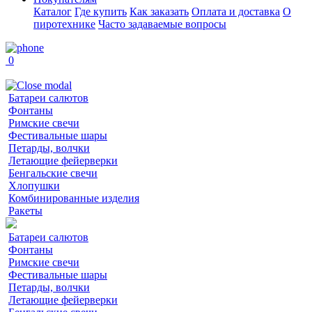
Каталог
Где купить
Как заказать
Оплата и доставка
О
пиротехнике
Часто задаваемые вопросы
0
Батареи салютов
Фонтаны
Римские свечи
Фестивальные шары
Петарды, волчки
Летающие фейерверки
Бенгальские свечи
Хлопушки
Комбинированные изделия
Ракеты
Батареи салютов
Фонтаны
Римские свечи
Фестивальные шары
Петарды, волчки
Летающие фейерверки