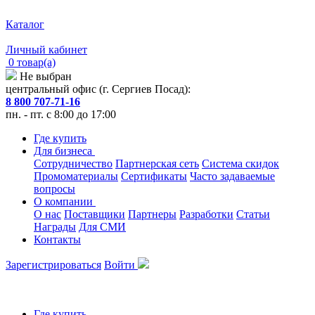
Каталог
Личный кабинет
0 товар(а)
Не выбран
центральный офис (г. Сергиев Посад):
8 800 707-71-16
пн. - пт. с 8:00 до 17:00
Где купить
Для бизнеса
Сотрудничество
Партнерская сеть
Система скидок
Промоматериалы
Сертификаты
Часто задаваемые
вопросы
О компании
О нас
Поставщики
Партнеры
Разработки
Статьи
Награды
Для СМИ
Контакты
Зарегистрироваться
Войти
Где купить