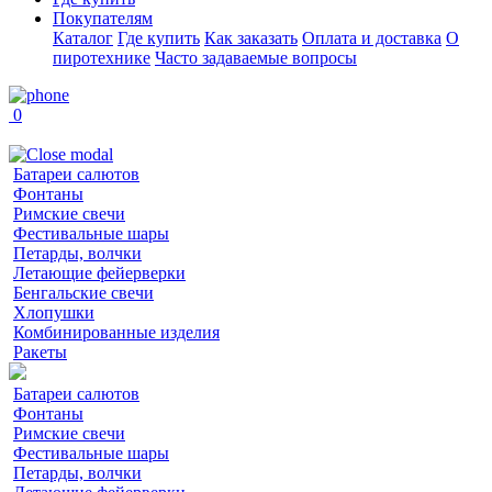
Покупателям
Каталог
Где купить
Как заказать
Оплата и доставка
О
пиротехнике
Часто задаваемые вопросы
0
Батареи салютов
Фонтаны
Римские свечи
Фестивальные шары
Петарды, волчки
Летающие фейерверки
Бенгальские свечи
Хлопушки
Комбинированные изделия
Ракеты
Батареи салютов
Фонтаны
Римские свечи
Фестивальные шары
Петарды, волчки