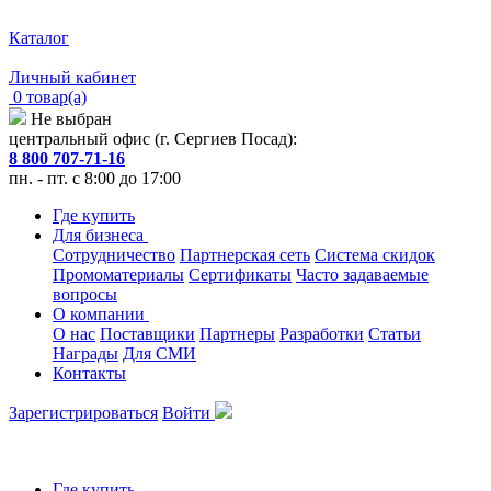
Каталог
Личный кабинет
0 товар(а)
Не выбран
центральный офис (г. Сергиев Посад):
8 800 707-71-16
пн. - пт. с 8:00 до 17:00
Где купить
Для бизнеса
Сотрудничество
Партнерская сеть
Система скидок
Промоматериалы
Сертификаты
Часто задаваемые
вопросы
О компании
О нас
Поставщики
Партнеры
Разработки
Статьи
Награды
Для СМИ
Контакты
Зарегистрироваться
Войти
Где купить