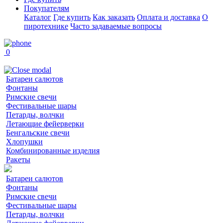
Покупателям
Каталог
Где купить
Как заказать
Оплата и доставка
О
пиротехнике
Часто задаваемые вопросы
0
Батареи салютов
Фонтаны
Римские свечи
Фестивальные шары
Петарды, волчки
Летающие фейерверки
Бенгальские свечи
Хлопушки
Комбинированные изделия
Ракеты
Батареи салютов
Фонтаны
Римские свечи
Фестивальные шары
Петарды, волчки