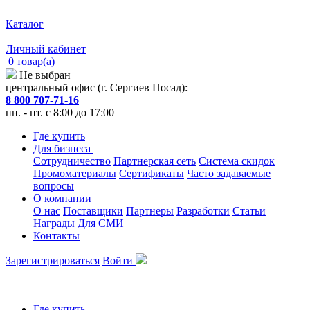
Каталог
Личный кабинет
0 товар(а)
Не выбран
центральный офис (г. Сергиев Посад):
8 800 707-71-16
пн. - пт. с 8:00 до 17:00
Где купить
Для бизнеса
Сотрудничество
Партнерская сеть
Система скидок
Промоматериалы
Сертификаты
Часто задаваемые
вопросы
О компании
О нас
Поставщики
Партнеры
Разработки
Статьи
Награды
Для СМИ
Контакты
Зарегистрироваться
Войти
Где купить