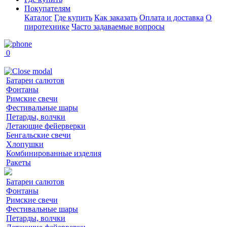
Покупателям
Каталог
Где купить
Как заказать
Оплата и доставка
О
пиротехнике
Часто задаваемые вопросы
0
Батареи салютов
Фонтаны
Римские свечи
Фестивальные шары
Петарды, волчки
Летающие фейерверки
Бенгальские свечи
Хлопушки
Комбинированные изделия
Ракеты
Батареи салютов
Фонтаны
Римские свечи
Фестивальные шары
Петарды, волчки