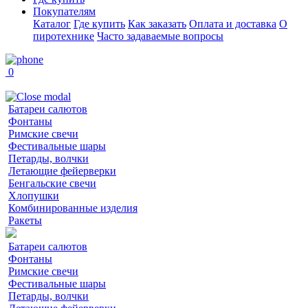
Покупателям
Каталог
Где купить
Как заказать
Оплата и доставка
О
пиротехнике
Часто задаваемые вопросы
0
Батареи салютов
Фонтаны
Римские свечи
Фестивальные шары
Петарды, волчки
Летающие фейерверки
Бенгальские свечи
Хлопушки
Комбинированные изделия
Ракеты
Батареи салютов
Фонтаны
Римские свечи
Фестивальные шары
Петарды, волчки