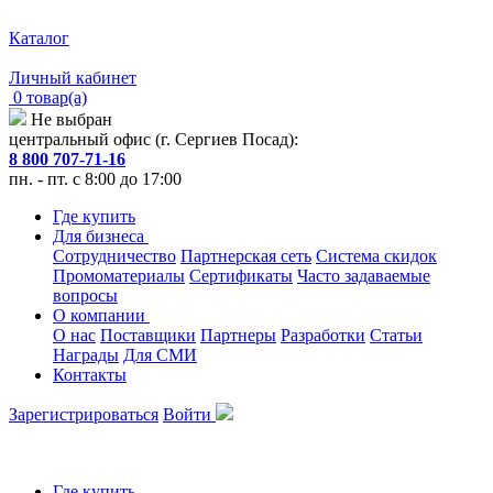
Каталог
Личный кабинет
0 товар(а)
Не выбран
центральный офис (г. Сергиев Посад):
8 800 707-71-16
пн. - пт. с 8:00 до 17:00
Где купить
Для бизнеса
Сотрудничество
Партнерская сеть
Система скидок
Промоматериалы
Сертификаты
Часто задаваемые
вопросы
О компании
О нас
Поставщики
Партнеры
Разработки
Статьи
Награды
Для СМИ
Контакты
Зарегистрироваться
Войти
Где купить