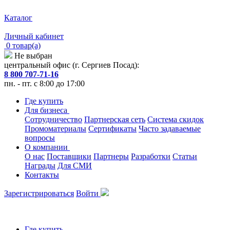
Каталог
Личный кабинет
0 товар(а)
Не выбран
центральный офис (г. Сергиев Посад):
8 800 707-71-16
пн. - пт. с 8:00 до 17:00
Где купить
Для бизнеса
Сотрудничество
Партнерская сеть
Система скидок
Промоматериалы
Сертификаты
Часто задаваемые
вопросы
О компании
О нас
Поставщики
Партнеры
Разработки
Статьи
Награды
Для СМИ
Контакты
Зарегистрироваться
Войти
Где купить