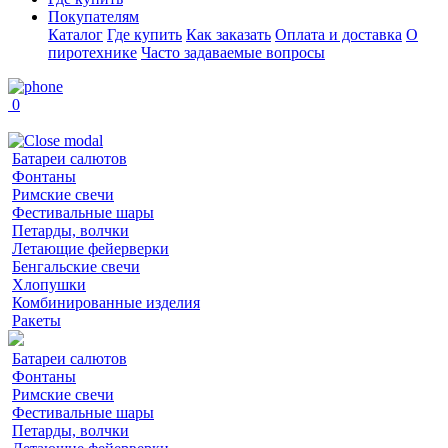
Покупателям
Каталог
Где купить
Как заказать
Оплата и доставка
О
пиротехнике
Часто задаваемые вопросы
0
Батареи салютов
Фонтаны
Римские свечи
Фестивальные шары
Петарды, волчки
Летающие фейерверки
Бенгальские свечи
Хлопушки
Комбинированные изделия
Ракеты
Батареи салютов
Фонтаны
Римские свечи
Фестивальные шары
Петарды, волчки