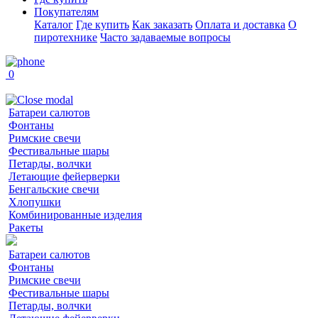
Покупателям
Каталог
Где купить
Как заказать
Оплата и доставка
О
пиротехнике
Часто задаваемые вопросы
0
Батареи салютов
Фонтаны
Римские свечи
Фестивальные шары
Петарды, волчки
Летающие фейерверки
Бенгальские свечи
Хлопушки
Комбинированные изделия
Ракеты
Батареи салютов
Фонтаны
Римские свечи
Фестивальные шары
Петарды, волчки