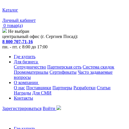
Каталог
Личный кабинет
0 товар(а)
Не выбран
центральный офис (г. Сергиев Посад):
8 800 707-71-16
пн. - пт. с 8:00 до 17:00
Где купить
Для бизнеса
Сотрудничество
Партнерская сеть
Система скидок
Промоматериалы
Сертификаты
Часто задаваемые
вопросы
О компании
О нас
Поставщики
Партнеры
Разработки
Статьи
Награды
Для СМИ
Контакты
Зарегистрироваться
Войти
Где купить