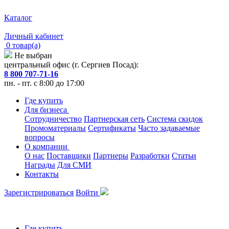
Каталог
Личный кабинет
0 товар(а)
Не выбран
центральный офис (г. Сергиев Посад):
8 800 707-71-16
пн. - пт. с 8:00 до 17:00
Где купить
Для бизнеса
Сотрудничество
Партнерская сеть
Система скидок
Промоматериалы
Сертификаты
Часто задаваемые
вопросы
О компании
О нас
Поставщики
Партнеры
Разработки
Статьи
Награды
Для СМИ
Контакты
Зарегистрироваться
Войти
Где купить