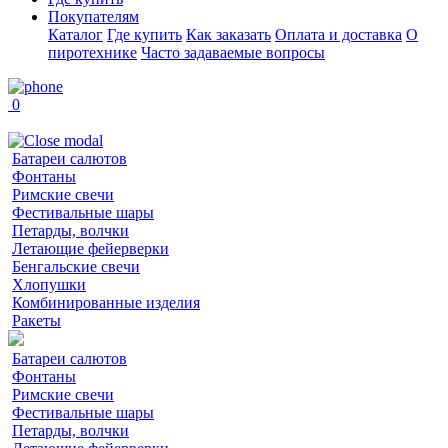
Покупателям
Каталог
Где купить
Как заказать
Оплата и доставка
О
пиротехнике
Часто задаваемые вопросы
0
Батареи салютов
Фонтаны
Римские свечи
Фестивальные шары
Петарды, волчки
Летающие фейерверки
Бенгальские свечи
Хлопушки
Комбинированные изделия
Ракеты
Батареи салютов
Фонтаны
Римские свечи
Фестивальные шары
Петарды, волчки