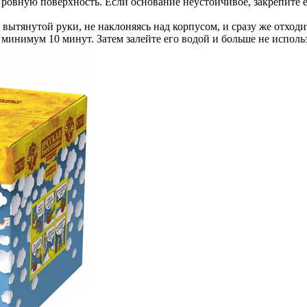
, ровную поверхность. Если основание неустойчивое, закрепите 
ытянутой руки, не наклоняясь над корпусом, и сразу же отходите
 минимум 10 минут. Затем залейте его водой и больше не использ