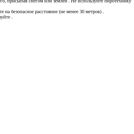
его, присыпав снегом или землей . Не используйте пиротехнику
 на безопасное расстояние (не менее 30 метров) .
уйте .