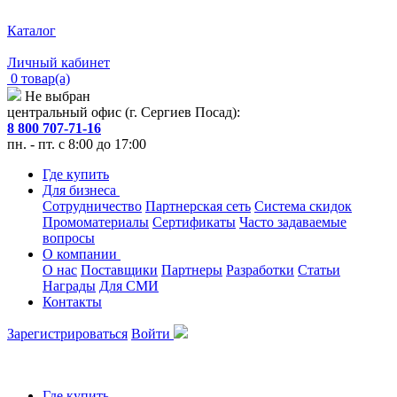
Каталог
Личный кабинет
0 товар(а)
Не выбран
центральный офис (г. Сергиев Посад):
8 800 707-71-16
пн. - пт. с 8:00 до 17:00
Где купить
Для бизнеса
Сотрудничество
Партнерская сеть
Система скидок
Промоматериалы
Сертификаты
Часто задаваемые
вопросы
О компании
О нас
Поставщики
Партнеры
Разработки
Статьи
Награды
Для СМИ
Контакты
Зарегистрироваться
Войти
Где купить