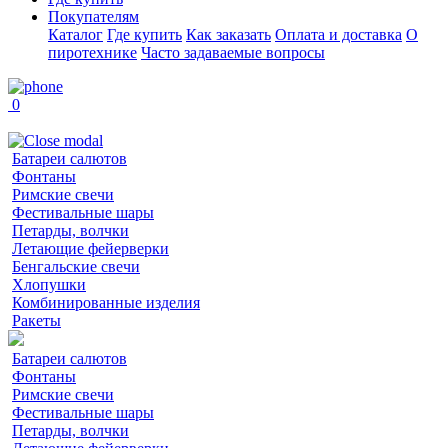
Покупателям
Каталог
Где купить
Как заказать
Оплата и доставка
О
пиротехнике
Часто задаваемые вопросы
0
Батареи салютов
Фонтаны
Римские свечи
Фестивальные шары
Петарды, волчки
Летающие фейерверки
Бенгальские свечи
Хлопушки
Комбинированные изделия
Ракеты
Батареи салютов
Фонтаны
Римские свечи
Фестивальные шары
Петарды, волчки