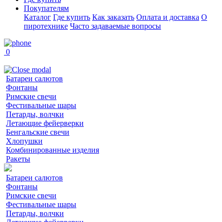
Покупателям
Каталог
Где купить
Как заказать
Оплата и доставка
О
пиротехнике
Часто задаваемые вопросы
0
Батареи салютов
Фонтаны
Римские свечи
Фестивальные шары
Петарды, волчки
Летающие фейерверки
Бенгальские свечи
Хлопушки
Комбинированные изделия
Ракеты
Батареи салютов
Фонтаны
Римские свечи
Фестивальные шары
Петарды, волчки