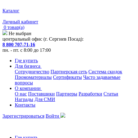
Каталог
Личный кабинет
0 товар(а)
Не выбран
центральный офис (г. Сергиев Посад):
8 800 707-71-16
пн. - пт. с 8:00 до 17:00
Где купить
Для бизнеса
Сотрудничество
Партнерская сеть
Система скидок
Промоматериалы
Сертификаты
Часто задаваемые
вопросы
О компании
О нас
Поставщики
Партнеры
Разработки
Статьи
Награды
Для СМИ
Контакты
Зарегистрироваться
Войти
Где купить