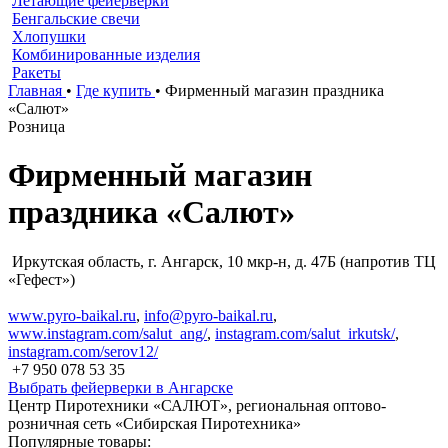
Летающие фейерверки
Бенгальские свечи
Хлопушки
Комбинированные изделия
Ракеты
Главная
•
Где купить
•
Фирменный магазин праздника
«Салют»
Розница
Фирменный магазин
праздника «Салют»
Иркутская область, г. Ангарск, 10 мкр-н, д. 47Б (напротив ТЦ
«Гефест»)
www.pyro-baikal.ru
,
info@pyro-baikal.ru
,
www.instagram.com/salut_ang/
,
instagram.com/salut_irkutsk/
,
instagram.com/serov12/
+7 950 078 53 35
Выбрать фейерверки в Ангарске
Центр Пиротехники «САЛЮТ», региональная оптово-
розничная сеть «Сибирская Пиротехника»
Популярные товары: