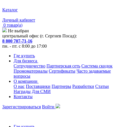
Каталог
Личный кабинет
0 товар(а)
Не выбран
центральный офис (г. Сергиев Посад):
8 800 707-71-16
пн. - пт. с 8:00 до 17:00
Где купить
Для бизнеса
Сотрудничество
Партнерская сеть
Система скидок
Промоматериалы
Сертификаты
Часто задаваемые
вопросы
О компании
О нас
Поставщики
Партнеры
Разработки
Статьи
Награды
Для СМИ
Контакты
Зарегистрироваться
Войти
Где купить