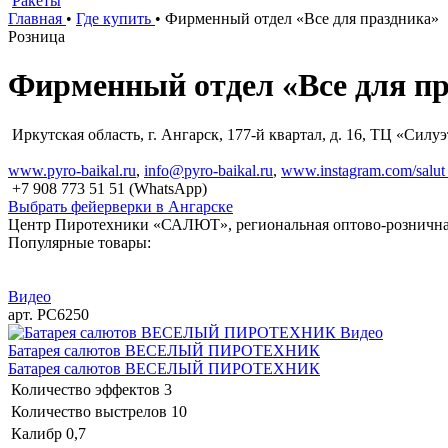
Ракеты
Главная
•
Где купить
•
Фирменный отдел «Все для праздника»
Розница
Фирменный отдел «Все для п
Иркутская область, г. Ангарск, 177-й квартал, д. 16, ТЦ «Силуэ
www.pyro-baikal.ru
,
info@pyro-baikal.ru
,
www.instagram.com/salut
+7 908 773 51 51 (WhatsApp)
Выбрать фейерверки в Ангарске
Центр Пиротехники «САЛЮТ», региональная оптово-рознична
Популярные товары:
Видео
арт. РС6250
Видео
Батарея салютов ВЕСЕЛЫЙ ПИРОТЕХНИК
Батарея салютов ВЕСЕЛЫЙ ПИРОТЕХНИК
Количество эффектов
3
Количество выстрелов
10
Калибр
0,7