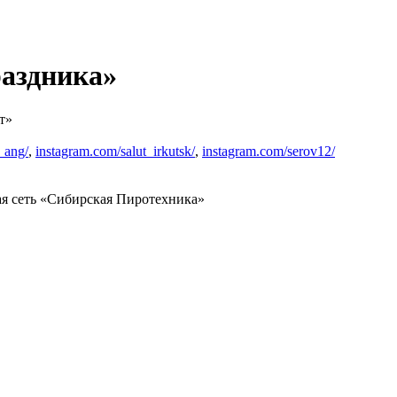
раздника»
т»
_ang/
,
instagram.com/salut_irkutsk/
,
instagram.com/serov12/
я сеть «Сибирская Пиротехника»