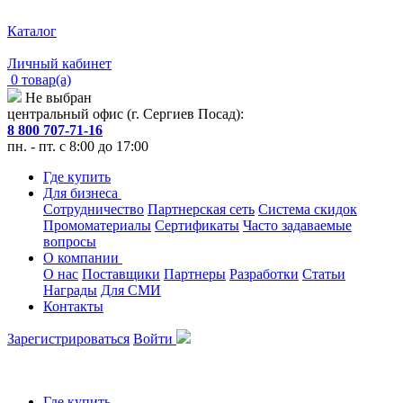
Каталог
Личный кабинет
0 товар(а)
Не выбран
центральный офис (г. Сергиев Посад):
8 800 707-71-16
пн. - пт. с 8:00 до 17:00
Где купить
Для бизнеса
Сотрудничество
Партнерская сеть
Система скидок
Промоматериалы
Сертификаты
Часто задаваемые
вопросы
О компании
О нас
Поставщики
Партнеры
Разработки
Статьи
Награды
Для СМИ
Контакты
Зарегистрироваться
Войти
Где купить