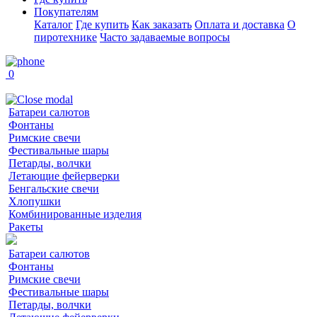
Покупателям
Каталог
Где купить
Как заказать
Оплата и доставка
О
пиротехнике
Часто задаваемые вопросы
0
Батареи салютов
Фонтаны
Римские свечи
Фестивальные шары
Петарды, волчки
Летающие фейерверки
Бенгальские свечи
Хлопушки
Комбинированные изделия
Ракеты
Батареи салютов
Фонтаны
Римские свечи
Фестивальные шары
Петарды, волчки