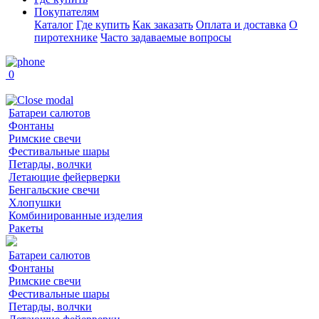
Покупателям
Каталог
Где купить
Как заказать
Оплата и доставка
О
пиротехнике
Часто задаваемые вопросы
0
Батареи салютов
Фонтаны
Римские свечи
Фестивальные шары
Петарды, волчки
Летающие фейерверки
Бенгальские свечи
Хлопушки
Комбинированные изделия
Ракеты
Батареи салютов
Фонтаны
Римские свечи
Фестивальные шары
Петарды, волчки