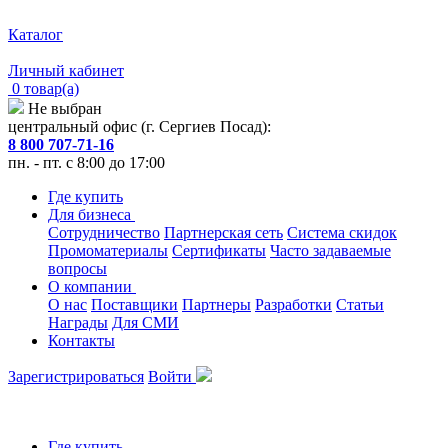
Каталог
Личный кабинет
0 товар(а)
Не выбран
центральный офис (г. Сергиев Посад):
8 800 707-71-16
пн. - пт. с 8:00 до 17:00
Где купить
Для бизнеса
Сотрудничество
Партнерская сеть
Система скидок
Промоматериалы
Сертификаты
Часто задаваемые
вопросы
О компании
О нас
Поставщики
Партнеры
Разработки
Статьи
Награды
Для СМИ
Контакты
Зарегистрироваться
Войти
Где купить