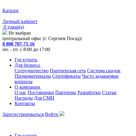
Каталог
Личный кабинет
0 товар(а)
Не выбран
центральный офис (г. Сергиев Посад):
8 800 707-71-16
пн. - пт. с 8:00 до 17:00
Где купить
Для бизнеса
Сотрудничество
Партнерская сеть
Система скидок
Промоматериалы
Сертификаты
Часто задаваемые
вопросы
О компании
О нас
Поставщики
Партнеры
Разработки
Статьи
Награды
Для СМИ
Контакты
Зарегистрироваться
Войти
Где купить