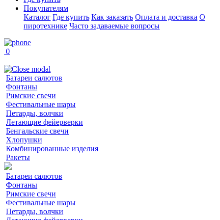
Покупателям
Каталог
Где купить
Как заказать
Оплата и доставка
О
пиротехнике
Часто задаваемые вопросы
0
Батареи салютов
Фонтаны
Римские свечи
Фестивальные шары
Петарды, волчки
Летающие фейерверки
Бенгальские свечи
Хлопушки
Комбинированные изделия
Ракеты
Батареи салютов
Фонтаны
Римские свечи
Фестивальные шары
Петарды, волчки