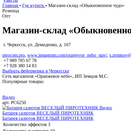
Ракеты
Главная
•
Где купить
•
Магазин-склад «Обыкновенное чудо»
Розница
Опт
Магазин-склад «Обыкновенно
г. Черкесск, ул. Демиденко, д. 167
pirocom.pro
,
www.instagram.com/oranjevoe_nebo_stav/
,
s.zemtsov@
+7 989 785 67 78
+7 928 380 14 83
Выбрать фейерверки в Черкесске
Сеть магазинов «Оранжевое небо», ИП Земцов М.С.
Популярные товары:
Видео
арт. РС6250
Видео
Батарея салютов ВЕСЕЛЫЙ ПИРОТЕХНИК
Батарея салютов ВЕСЕЛЫЙ ПИРОТЕХНИК
Количество эффектов
3
Количество выстрелов
10