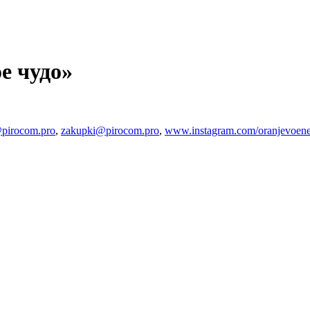
е чудо»
pirocom.pro
,
zakupki@pirocom.pro
,
www.instagram.com/oranjevoene