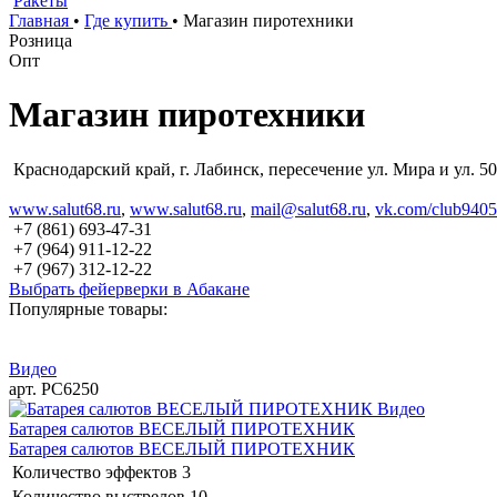
Ракеты
Главная
•
Где купить
•
Магазин пиротехники
Розница
Опт
Магазин пиротехники
Краснодарский край, г. Лабинск, пересечение ул. Мира и ул. 5
www.salut68.ru
,
www.salut68.ru
,
mail@salut68.ru
,
vk.com/club940
+7 (861) 693-47-31
+7 (964) 911-12-22
+7 (967) 312-12-22
Выбрать фейерверки в Абакане
Популярные товары:
Видео
арт. РС6250
Видео
Батарея салютов ВЕСЕЛЫЙ ПИРОТЕХНИК
Батарея салютов ВЕСЕЛЫЙ ПИРОТЕХНИК
Количество эффектов
3
Количество выстрелов
10