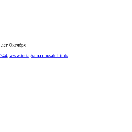
0 лет Октября
5744
,
www.instagram.com/salut_tmb/