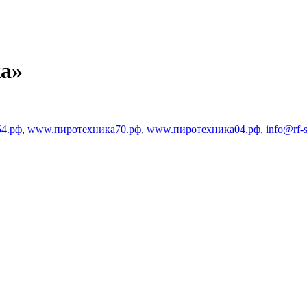
ка»
4.рф
,
www.пиротехника70.рф
,
www.пиротехника04.рф
,
info@rf-s