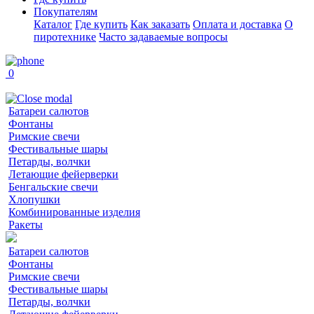
Покупателям
Каталог
Где купить
Как заказать
Оплата и доставка
О
пиротехнике
Часто задаваемые вопросы
0
Батареи салютов
Фонтаны
Римские свечи
Фестивальные шары
Петарды, волчки
Летающие фейерверки
Бенгальские свечи
Хлопушки
Комбинированные изделия
Ракеты
Батареи салютов
Фонтаны
Римские свечи
Фестивальные шары
Петарды, волчки