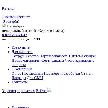
Каталог
Личный кабинет
0 товар(а)
Не выбран
центральный офис (г. Сергиев Посад):
8 800 707-71-16
пн. - пт. с 8:00 до 17:00
Где купить
Для бизнеса
Сотрудничество
Партнерская сеть
Система скидок
Промоматериалы
Сертификаты
Часто задаваемые
вопросы
О компании
О нас
Поставщики
Партнеры
Разработки
Статьи
Награды
Для СМИ
Контакты
Зарегистрироваться
Войти
Где купить