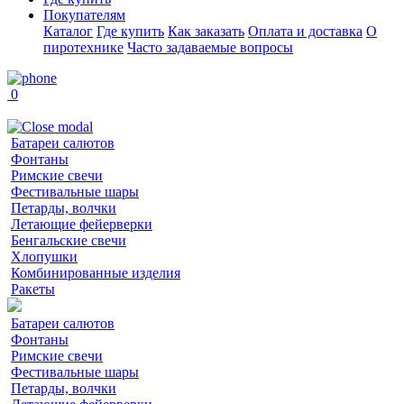
Покупателям
Каталог
Где купить
Как заказать
Оплата и доставка
О
пиротехнике
Часто задаваемые вопросы
0
Батареи салютов
Фонтаны
Римские свечи
Фестивальные шары
Петарды, волчки
Летающие фейерверки
Бенгальские свечи
Хлопушки
Комбинированные изделия
Ракеты
Батареи салютов
Фонтаны
Римские свечи
Фестивальные шары
Петарды, волчки