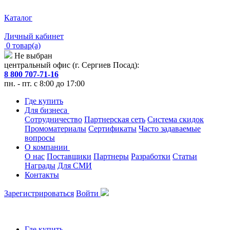
Каталог
Личный кабинет
0 товар(а)
Не выбран
центральный офис (г. Сергиев Посад):
8 800 707-71-16
пн. - пт. с 8:00 до 17:00
Где купить
Для бизнеса
Сотрудничество
Партнерская сеть
Система скидок
Промоматериалы
Сертификаты
Часто задаваемые
вопросы
О компании
О нас
Поставщики
Партнеры
Разработки
Статьи
Награды
Для СМИ
Контакты
Зарегистрироваться
Войти
Где купить