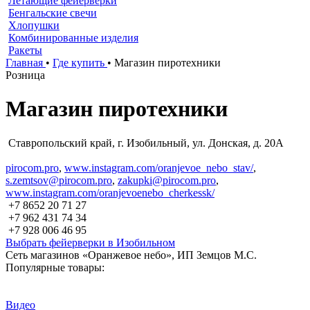
Летающие фейерверки
Бенгальские свечи
Хлопушки
Комбинированные изделия
Ракеты
Главная
•
Где купить
•
Магазин пиротехники
Розница
Магазин пиротехники
Ставропольский край, г. Изобильный, ул. Донская, д. 20А
pirocom.pro
,
www.instagram.com/oranjevoe_nebo_stav/
,
s.zemtsov@pirocom.pro
,
zakupki@pirocom.pro
,
www.instagram.com/oranjevoenebo_cherkessk/
+7 8652 20 71 27
+7 962 431 74 34
+7 928 006 46 95
Выбрать фейерверки в Изобильном
Сеть магазинов «Оранжевое небо», ИП Земцов М.С.
Популярные товары:
Видео