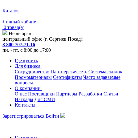
Каталог
Личный кабинет
0 товар(а)
Не выбран
центральный офис (г. Сергиев Посад):
8 800 707-71-16
пн. - пт. с 8:00 до 17:00
Где купить
Для бизнеса
Сотрудничество
Партнерская сеть
Система скидок
Промоматериалы
Сертификаты
Часто задаваемые
вопросы
О компании
О нас
Поставщики
Партнеры
Разработки
Статьи
Награды
Для СМИ
Контакты
Зарегистрироваться
Войти
Где купить