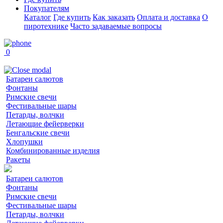
Покупателям
Каталог
Где купить
Как заказать
Оплата и доставка
О
пиротехнике
Часто задаваемые вопросы
0
Батареи салютов
Фонтаны
Римские свечи
Фестивальные шары
Петарды, волчки
Летающие фейерверки
Бенгальские свечи
Хлопушки
Комбинированные изделия
Ракеты
Батареи салютов
Фонтаны
Римские свечи
Фестивальные шары
Петарды, волчки