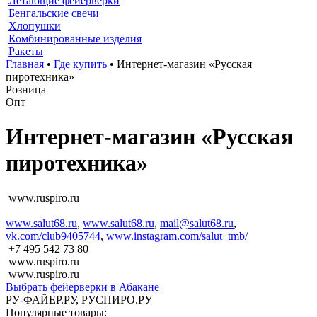
Летающие фейерверки
Бенгальские свечи
Хлопушки
Комбинированные изделия
Ракеты
Главная
•
Где купить
•
Интернет-магазин «Русская
пиротехника»
Розница
Опт
Интернет-магазин «Русская
пиротехника»
www.ruspiro.ru
www.salut68.ru
,
www.salut68.ru
,
mail@salut68.ru
,
vk.com/club9405744
,
www.instagram.com/salut_tmb/
+7 495 542 73 80
www.ruspiro.ru
www.ruspiro.ru
Выбрать фейерверки в Абакане
РУ-ФАЙЕР.РУ, РУСПИРО.РУ
Популярные товары: