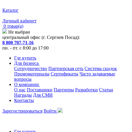
Каталог
Личный кабинет
0 товар(а)
Не выбран
центральный офис (г. Сергиев Посад):
8 800 707-71-16
пн. - пт. с 8:00 до 17:00
Где купить
Для бизнеса
Сотрудничество
Партнерская сеть
Система скидок
Промоматериалы
Сертификаты
Часто задаваемые
вопросы
О компании
О нас
Поставщики
Партнеры
Разработки
Статьи
Награды
Для СМИ
Контакты
Зарегистрироваться
Войти
Где купить