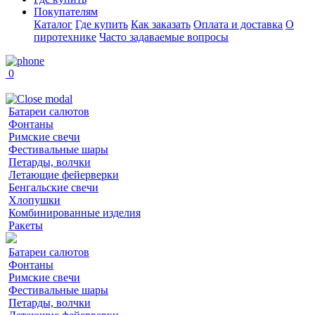
Покупателям
Каталог
Где купить
Как заказать
Оплата и доставка
О
пиротехнике
Часто задаваемые вопросы
0
Батареи салютов
Фонтаны
Римские свечи
Фестивальные шары
Петарды, волчки
Летающие фейерверки
Бенгальские свечи
Хлопушки
Комбинированные изделия
Ракеты
Батареи салютов
Фонтаны
Римские свечи
Фестивальные шары
Петарды, волчки