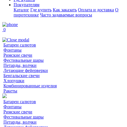
Покупателям
Каталог
Где купить
Как заказать
Оплата и доставка
О
пиротехнике
Часто задаваемые вопросы
0
Батареи салютов
Фонтаны
Римские свечи
Фестивальные шары
Петарды, волчки
Летающие фейерверки
Бенгальские свечи
Хлопушки
Комбинированные изделия
Ракеты
Батареи салютов
Фонтаны
Римские свечи
Фестивальные шары
Петарды, волчки