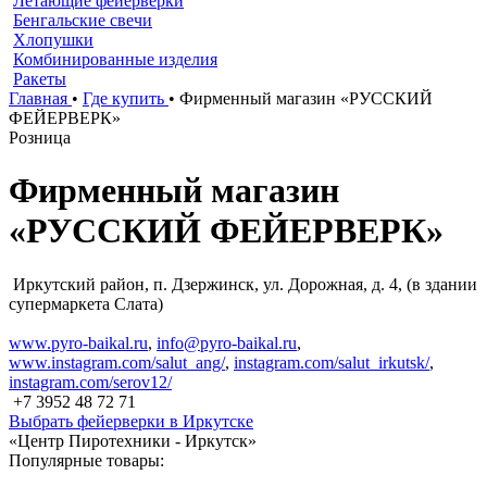
Летающие фейерверки
Бенгальские свечи
Хлопушки
Комбинированные изделия
Ракеты
Главная
•
Где купить
•
Фирменный магазин «РУССКИЙ
ФЕЙЕРВЕРК»
Розница
Фирменный магазин
«РУССКИЙ ФЕЙЕРВЕРК»
Иркутский район, п. Дзержинск, ул. Дорожная, д. 4, (в здании
супермаркета Слата)
www.pyro-baikal.ru
,
info@pyro-baikal.ru
,
www.instagram.com/salut_ang/
,
instagram.com/salut_irkutsk/
,
instagram.com/serov12/
+7 3952 48 72 71
Выбрать фейерверки в Иркутске
«Центр Пиротехники - Иркутск»
Популярные товары: