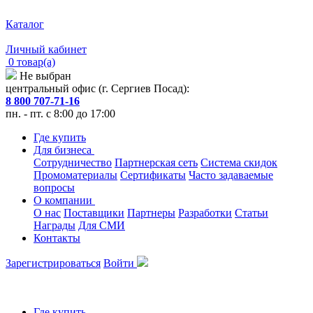
Каталог
Личный кабинет
0 товар(а)
Не выбран
центральный офис (г. Сергиев Посад):
8 800 707-71-16
пн. - пт. с 8:00 до 17:00
Где купить
Для бизнеса
Сотрудничество
Партнерская сеть
Система скидок
Промоматериалы
Сертификаты
Часто задаваемые
вопросы
О компании
О нас
Поставщики
Партнеры
Разработки
Статьи
Награды
Для СМИ
Контакты
Зарегистрироваться
Войти
Где купить