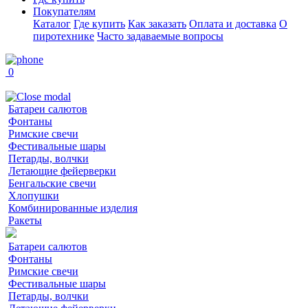
Покупателям
Каталог
Где купить
Как заказать
Оплата и доставка
О
пиротехнике
Часто задаваемые вопросы
0
Батареи салютов
Фонтаны
Римские свечи
Фестивальные шары
Петарды, волчки
Летающие фейерверки
Бенгальские свечи
Хлопушки
Комбинированные изделия
Ракеты
Батареи салютов
Фонтаны
Римские свечи
Фестивальные шары
Петарды, волчки