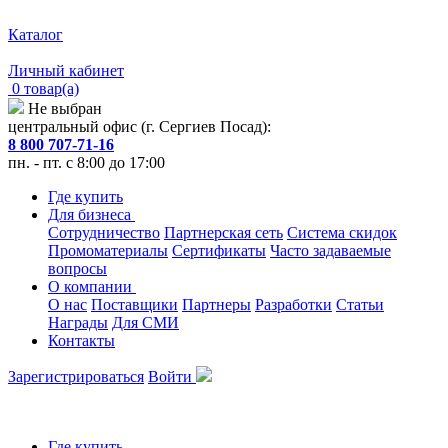
Каталог
Личный кабинет
0 товар(а)
Не выбран
центральный офис (г. Сергиев Посад):
8 800 707-71-16
пн. - пт. с 8:00 до 17:00
Где купить
Для бизнеса
Сотрудничество
Партнерская сеть
Система скидок
Промоматериалы
Сертификаты
Часто задаваемые
вопросы
О компании
О нас
Поставщики
Партнеры
Разработки
Статьи
Награды
Для СМИ
Контакты
Зарегистрироваться
Войти
Где купить