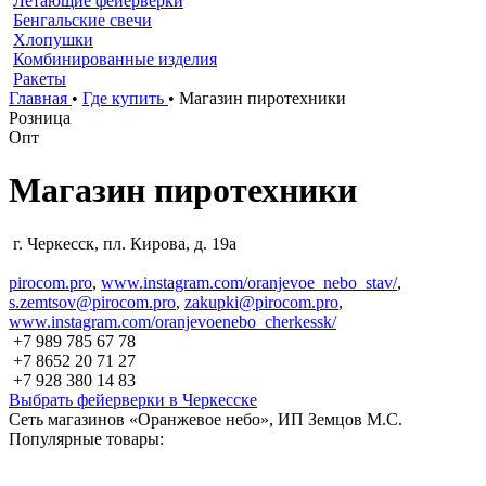
Летающие фейерверки
Бенгальские свечи
Хлопушки
Комбинированные изделия
Ракеты
Главная
•
Где купить
•
Магазин пиротехники
Розница
Опт
Магазин пиротехники
г. Черкесск, пл. Кирова, д. 19а
pirocom.pro
,
www.instagram.com/oranjevoe_nebo_stav/
,
s.zemtsov@pirocom.pro
,
zakupki@pirocom.pro
,
www.instagram.com/oranjevoenebo_cherkessk/
+7 989 785 67 78
+7 8652 20 71 27
+7 928 380 14 83
Выбрать фейерверки в Черкесске
Сеть магазинов «Оранжевое небо», ИП Земцов М.С.
Популярные товары: