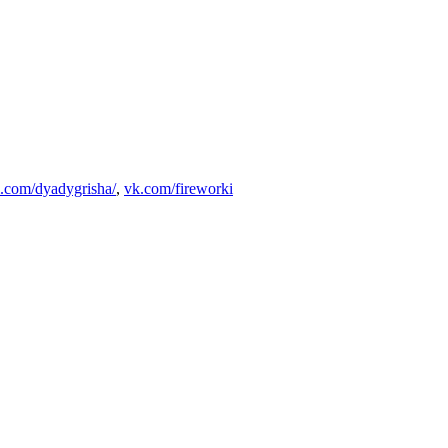
.com/dyadygrisha/
,
vk.com/fireworki