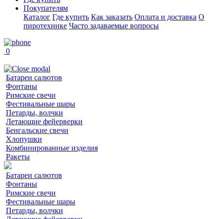
Покупателям
Каталог
Где купить
Как заказать
Оплата и доставка
О
пиротехнике
Часто задаваемые вопросы
0
Батареи салютов
Фонтаны
Римские свечи
Фестивальные шары
Петарды, волчки
Летающие фейерверки
Бенгальские свечи
Хлопушки
Комбинированные изделия
Ракеты
Батареи салютов
Фонтаны
Римские свечи
Фестивальные шары
Петарды, волчки