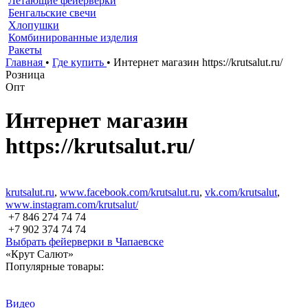
Летающие фейерверки
Бенгальские свечи
Хлопушки
Комбинированные изделия
Ракеты
Главная
•
Где купить
•
Интернет магазин https://krutsalut.ru/
Розница
Опт
Интернет магазин
https://krutsalut.ru/
krutsalut.ru
,
www.facebook.com/krutsalut.ru
,
vk.com/krutsalut
,
www.instagram.com/krutsalut/
+7 846 274 74 74
+7 902 374 74 74
Выбрать фейерверки в Чапаевске
«Крут Салют»
Популярные товары:
Видео