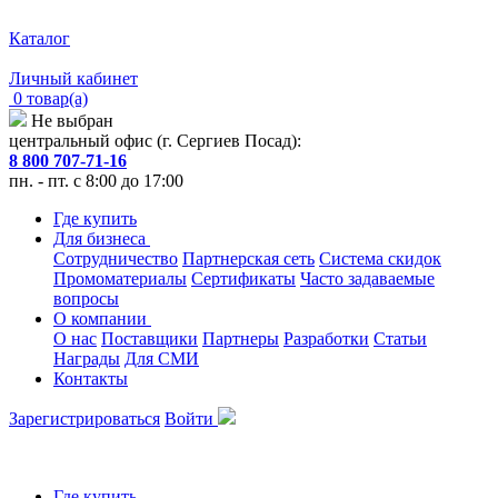
Каталог
Личный кабинет
0 товар(а)
Не выбран
центральный офис (г. Сергиев Посад):
8 800 707-71-16
пн. - пт. с 8:00 до 17:00
Где купить
Для бизнеса
Сотрудничество
Партнерская сеть
Система скидок
Промоматериалы
Сертификаты
Часто задаваемые
вопросы
О компании
О нас
Поставщики
Партнеры
Разработки
Статьи
Награды
Для СМИ
Контакты
Зарегистрироваться
Войти
Где купить