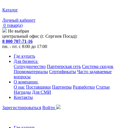
Каталог
Личный кабинет
0 товар(а)
Не выбран
центральный офис (г. Сергиев Посад):
8 800 707-71-16
пн. - пт. с 8:00 до 17:00
Где купить
Для бизнеса
Сотрудничество
Партнерская сеть
Система скидок
Промоматериалы
Сертификаты
Часто задаваемые
вопросы
О компании
О нас
Поставщики
Партнеры
Разработки
Статьи
Награды
Для СМИ
Контакты
Зарегистрироваться
Войти
Где купить