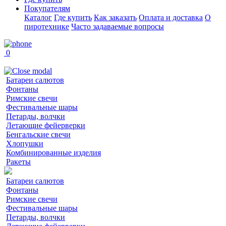
Покупателям
Каталог
Где купить
Как заказать
Оплата и доставка
О
пиротехнике
Часто задаваемые вопросы
0
Батареи салютов
Фонтаны
Римские свечи
Фестивальные шары
Петарды, волчки
Летающие фейерверки
Бенгальские свечи
Хлопушки
Комбинированные изделия
Ракеты
Батареи салютов
Фонтаны
Римские свечи
Фестивальные шары
Петарды, волчки