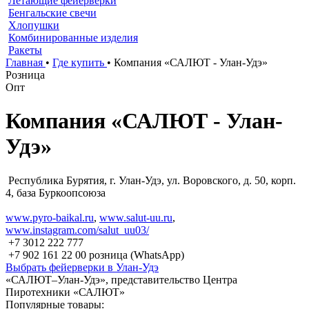
Летающие фейерверки
Бенгальские свечи
Хлопушки
Комбинированные изделия
Ракеты
Главная
•
Где купить
•
Компания «САЛЮТ - Улан-Удэ»
Розница
Опт
Компания «САЛЮТ - Улан-
Удэ»
Республика Бурятия, г. Улан-Удэ, ул. Воровского, д. 50, корп.
4, база Буркоопсоюза
www.pyro-baikal.ru
,
www.salut-uu.ru
,
www.instagram.com/salut_uu03/
+7 3012 222 777
+7 902 161 22 00 розница (WhatsApp)
Выбрать фейерверки в Улан-Удэ
«САЛЮТ–Улан-Удэ», представительство Центра
Пиротехники «САЛЮТ»
Популярные товары: