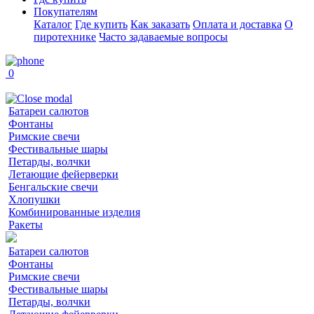
Покупателям
Каталог
Где купить
Как заказать
Оплата и доставка
О
пиротехнике
Часто задаваемые вопросы
0
Батареи салютов
Фонтаны
Римские свечи
Фестивальные шары
Петарды, волчки
Летающие фейерверки
Бенгальские свечи
Хлопушки
Комбинированные изделия
Ракеты
Батареи салютов
Фонтаны
Римские свечи
Фестивальные шары
Петарды, волчки