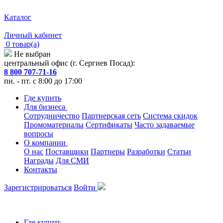
Каталог
Личный кабинет
0 товар(а)
Не выбран
центральный офис (г. Сергиев Посад):
8 800 707-71-16
пн. - пт. с 8:00 до 17:00
Где купить
Для бизнеса
Сотрудничество
Партнерская сеть
Система скидок
Промоматериалы
Сертификаты
Часто задаваемые
вопросы
О компании
О нас
Поставщики
Партнеры
Разработки
Статьи
Награды
Для СМИ
Контакты
Зарегистрироваться
Войти
Где купить