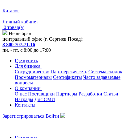
Каталог
Личный кабинет
0 товар(а)
Не выбран
центральный офис (г. Сергиев Посад):
8 800 707-71-16
пн. - пт. с 8:00 до 17:00
Где купить
Для бизнеса
Сотрудничество
Партнерская сеть
Система скидок
Промоматериалы
Сертификаты
Часто задаваемые
вопросы
О компании
О нас
Поставщики
Партнеры
Разработки
Статьи
Награды
Для СМИ
Контакты
Зарегистрироваться
Войти
Где купить