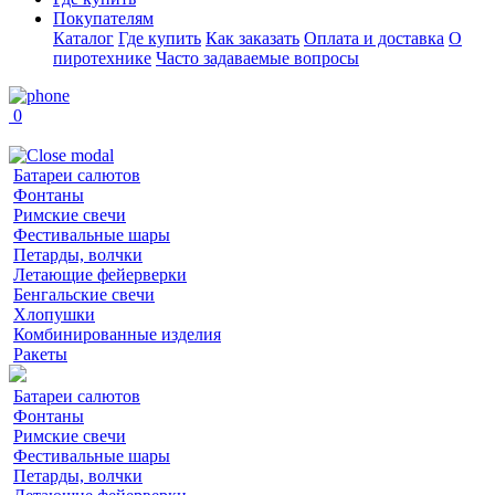
Покупателям
Каталог
Где купить
Как заказать
Оплата и доставка
О
пиротехнике
Часто задаваемые вопросы
0
Батареи салютов
Фонтаны
Римские свечи
Фестивальные шары
Петарды, волчки
Летающие фейерверки
Бенгальские свечи
Хлопушки
Комбинированные изделия
Ракеты
Батареи салютов
Фонтаны
Римские свечи
Фестивальные шары
Петарды, волчки