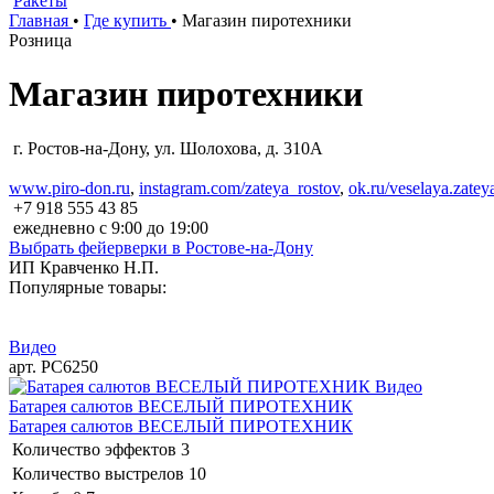
Ракеты
Главная
•
Где купить
•
Магазин пиротехники
Розница
Магазин пиротехники
г. Ростов-на-Дону, ул. Шолохова, д. 310А
www.piro-don.ru
,
instagram.com/zateya_rostov
,
ok.ru/veselaya.zatey
+7 918 555 43 85
ежедневно с 9:00 до 19:00
Выбрать фейерверки в Ростове-на-Дону
ИП Кравченко Н.П.
Популярные товары:
Видео
арт. РС6250
Видео
Батарея салютов ВЕСЕЛЫЙ ПИРОТЕХНИК
Батарея салютов ВЕСЕЛЫЙ ПИРОТЕХНИК
Количество эффектов
3
Количество выстрелов
10