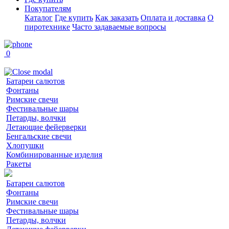
Покупателям
Каталог
Где купить
Как заказать
Оплата и доставка
О
пиротехнике
Часто задаваемые вопросы
0
Батареи салютов
Фонтаны
Римские свечи
Фестивальные шары
Петарды, волчки
Летающие фейерверки
Бенгальские свечи
Хлопушки
Комбинированные изделия
Ракеты
Батареи салютов
Фонтаны
Римские свечи
Фестивальные шары
Петарды, волчки