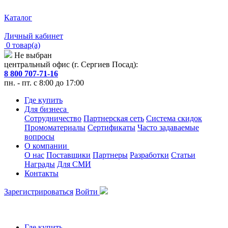
Каталог
Личный кабинет
0 товар(а)
Не выбран
центральный офис (г. Сергиев Посад):
8 800 707-71-16
пн. - пт. с 8:00 до 17:00
Где купить
Для бизнеса
Сотрудничество
Партнерская сеть
Система скидок
Промоматериалы
Сертификаты
Часто задаваемые
вопросы
О компании
О нас
Поставщики
Партнеры
Разработки
Статьи
Награды
Для СМИ
Контакты
Зарегистрироваться
Войти
Где купить