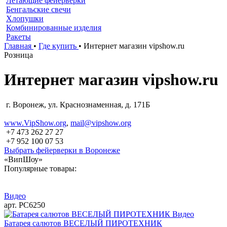
Летающие фейерверки
Бенгальские свечи
Хлопушки
Комбинированные изделия
Ракеты
Главная
•
Где купить
•
Интернет магазин vipshow.ru
Розница
Интернет магазин vipshow.ru
г. Воронеж, ул. Краснознаменная, д. 171Б
www.VipShow.org
,
mail@vipshow.org
+7 473 262 27 27
+7 952 100 07 53
Выбрать фейерверки в Воронеже
«ВипШоу»
Популярные товары:
Видео
арт. РС6250
Видео
Батарея салютов ВЕСЕЛЫЙ ПИРОТЕХНИК