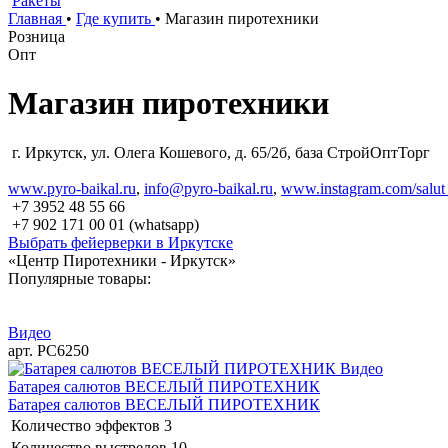
Ракеты
Главная
•
Где купить
•
Магазин пиротехники
Розница
Опт
Магазин пиротехники
г. Иркутск, ул. Олега Кошевого, д. 65/2б, база СтройОптТорг
www.pyro-baikal.ru
,
info@pyro-baikal.ru
,
www.instagram.com/salut
+7 3952 48 55 66
+7 902 171 00 01 (whatsapp)
Выбрать фейерверки в Иркутске
«Центр Пиротехники - Иркутск»
Популярные товары:
Видео
арт. РС6250
Видео
Батарея салютов ВЕСЕЛЫЙ ПИРОТЕХНИК
Батарея салютов ВЕСЕЛЫЙ ПИРОТЕХНИК
Количество эффектов
3
Количество выстрелов
10