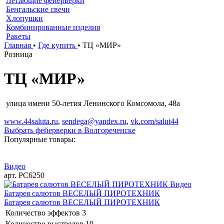
Летающие фейерверки
Бенгальские свечи
Хлопушки
Комбинированные изделия
Ракеты
Главная
•
Где купить
•
ТЦ «МИР»
Розница
ТЦ «МИР»
улица имени 50-летия Ленинского Комсомола, 48а
www.44saluta.ru
,
sendega@yandex.ru
,
vk.com/salut44
Выбрать фейерверки в Волгореченске
Популярные товары:
Видео
арт. РС6250
Видео
Батарея салютов ВЕСЕЛЫЙ ПИРОТЕХНИК
Батарея салютов ВЕСЕЛЫЙ ПИРОТЕХНИК
Количество эффектов
3
Количество выстрелов
10