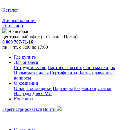
Каталог
Личный кабинет
0 товар(а)
Не выбран
центральный офис (г. Сергиев Посад):
8 800 707-71-16
пн. - пт. с 8:00 до 17:00
Где купить
Для бизнеса
Сотрудничество
Партнерская сеть
Система скидок
Промоматериалы
Сертификаты
Часто задаваемые
вопросы
О компании
О нас
Поставщики
Партнеры
Разработки
Статьи
Награды
Для СМИ
Контакты
Зарегистрироваться
Войти
Где купить