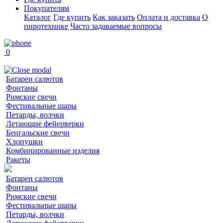
Покупателям
Каталог
Где купить
Как заказать
Оплата и доставка
О
пиротехнике
Часто задаваемые вопросы
0
Батареи салютов
Фонтаны
Римские свечи
Фестивальные шары
Петарды, волчки
Летающие фейерверки
Бенгальские свечи
Хлопушки
Комбинированные изделия
Ракеты
Батареи салютов
Фонтаны
Римские свечи
Фестивальные шары
Петарды, волчки