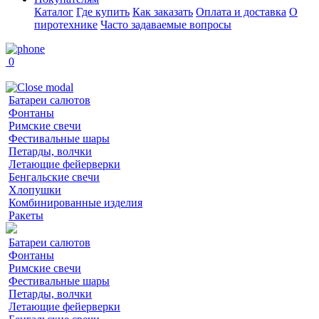
Каталог
Где купить
Как заказать
Оплата и доставка
О
пиротехнике
Часто задаваемые вопросы
0
Батареи салютов
Фонтаны
Римские свечи
Фестивальные шары
Петарды, волчки
Летающие фейерверки
Бенгальские свечи
Хлопушки
Комбинированные изделия
Ракеты
Батареи салютов
Фонтаны
Римские свечи
Фестивальные шары
Петарды, волчки
Летающие фейерверки