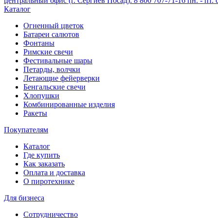
центральный офис (г. Сергиев Посад): 8 800 707-71-16 пн. - пт. с
Каталог
Огненный цветок
Батареи салютов
Фонтаны
Римские свечи
Фестивальные шары
Петарды, волчки
Летающие фейерверки
Бенгальские свечи
Хлопушки
Комбинированные изделия
Ракеты
Покупателям
Каталог
Где купить
Как заказать
Оплата и доставка
О пиротехнике
Для бизнеса
Сотрудничество