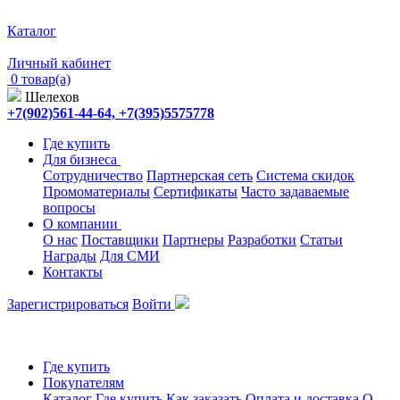
Каталог
Личный кабинет
0 товар(а)
Шелехов
+7(902)561-44-64, +7(395)5575778
Где купить
Для бизнеса
Сотрудничество
Партнерская сеть
Система скидок
Промоматериалы
Сертификаты
Часто задаваемые
вопросы
О компании
О нас
Поставщики
Партнеры
Разработки
Статьи
Награды
Для СМИ
Контакты
Зарегистрироваться
Войти
Где купить
Покупателям
Каталог
Где купить
Как заказать
Оплата и доставка
О