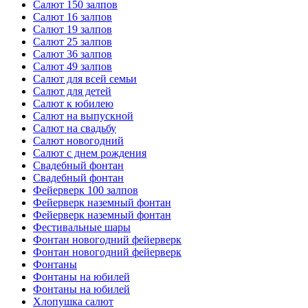
Салют 150 залпов
Салют 16 залпов
Салют 19 залпов
Салют 25 залпов
Салют 36 залпов
Салют 49 залпов
Салют для всей семьи
Салют для детей
Салют к юбилею
Салют на выпускной
Салют на свадьбу
Салют новогодний
Салют с днем рождения
Свадебный фонтан
Свадебный фонтан
Фейерверк 100 залпов
Фейерверк наземный фонтан
Фейерверк наземный фонтан
Фестивальные шары
Фонтан новогодний фейерверк
Фонтан новогодний фейерверк
Фонтаны
Фонтаны на юбилей
Фонтаны на юбилей
Хлопушка салют