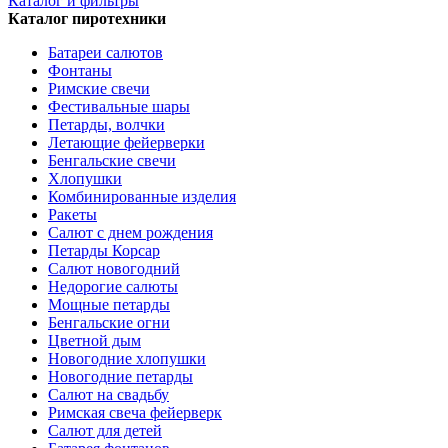
Каталог и фильтры
Каталог пиротехники
Батареи салютов
Фонтаны
Римские свечи
Фестивальные шары
Петарды, волчки
Летающие фейерверки
Бенгальские свечи
Хлопушки
Комбинированные изделия
Ракеты
Салют с днем рождения
Петарды Корсар
Салют новогодний
Недорогие салюты
Мощные петарды
Бенгальские огни
Цветной дым
Новогодние хлопушки
Новогодние петарды
Салют на свадьбу
Римская свеча фейерверк
Салют для детей