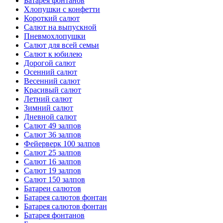
Батарея фонтанов
Хлопушки с конфетти
Короткий салют
Салют на выпускной
Пневмохлопушки
Салют для всей семьи
Салют к юбилею
Дорогой салют
Осенний салют
Весенний салют
Красивый салют
Летний салют
Зимний салют
Дневной салют
Салют 49 залпов
Салют 36 залпов
Фейерверк 100 залпов
Салют 25 залпов
Салют 16 залпов
Салют 19 залпов
Салют 150 залпов
Батареи салютов
Батарея салютов фонтан
Батарея салютов фонтан
Батарея фонтанов