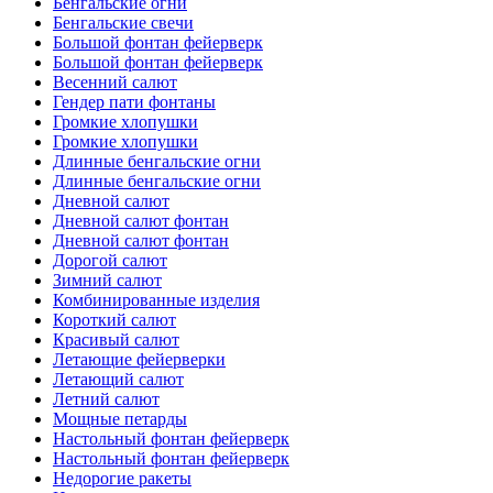
Бенгальские огни
Бенгальские свечи
Большой фонтан фейерверк
Большой фонтан фейерверк
Весенний салют
Гендер пати фонтаны
Громкие хлопушки
Громкие хлопушки
Длинные бенгальские огни
Длинные бенгальские огни
Дневной салют
Дневной салют фонтан
Дневной салют фонтан
Дорогой салют
Зимний салют
Комбинированные изделия
Короткий салют
Красивый салют
Летающие фейерверки
Летающий салют
Летний салют
Мощные петарды
Настольный фонтан фейерверк
Настольный фонтан фейерверк
Недорогие ракеты