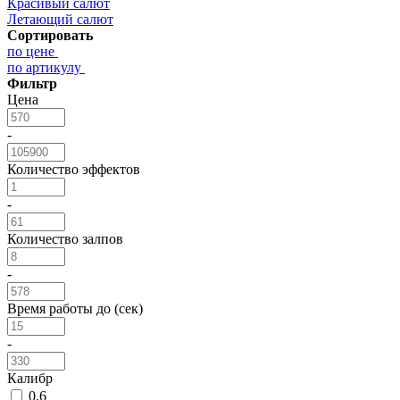
Красивый салют
Летающий салют
Сортировать
по цене
по артикулу
Фильтр
Цена
-
Количество эффектов
-
Количество залпов
-
Время работы до (сек)
-
Калибр
0,6