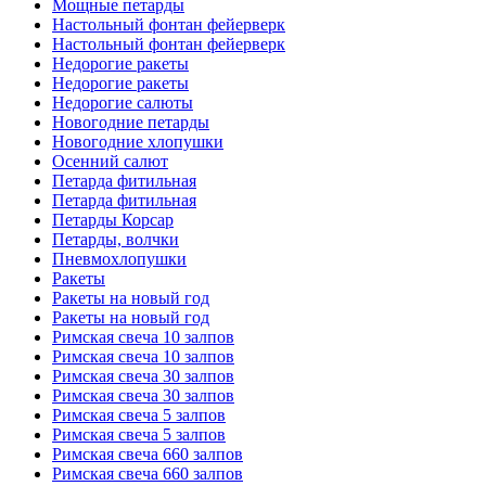
Мощные петарды
Настольный фонтан фейерверк
Настольный фонтан фейерверк
Недорогие ракеты
Недорогие ракеты
Недорогие салюты
Новогодние петарды
Новогодние хлопушки
Осенний салют
Петарда фитильная
Петарда фитильная
Петарды Корсар
Петарды, волчки
Пневмохлопушки
Ракеты
Ракеты на новый год
Ракеты на новый год
Римская свеча 10 залпов
Римская свеча 10 залпов
Римская свеча 30 залпов
Римская свеча 30 залпов
Римская свеча 5 залпов
Римская свеча 5 залпов
Римская свеча 660 залпов
Римская свеча 660 залпов