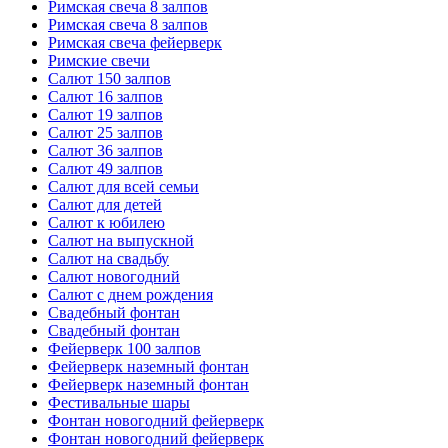
Римская свеча 8 залпов
Римская свеча 8 залпов
Римская свеча фейерверк
Римские свечи
Салют 150 залпов
Салют 16 залпов
Салют 19 залпов
Салют 25 залпов
Салют 36 залпов
Салют 49 залпов
Салют для всей семьи
Салют для детей
Салют к юбилею
Салют на выпускной
Салют на свадьбу
Салют новогодний
Салют с днем рождения
Свадебный фонтан
Свадебный фонтан
Фейерверк 100 залпов
Фейерверк наземный фонтан
Фейерверк наземный фонтан
Фестивальные шары
Фонтан новогодний фейерверк
Фонтан новогодний фейерверк