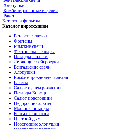
Бенгальские свечи
Хлопушки
Комбинированные изделия
Ракеты
Каталог и фильтры
Каталог пиротехники
Батареи салютов
Фонтаны
Римские свечи
Фестивальные шары
Петарды, волчки
Летающие фейерверки
Бенгальские свечи
Хлопушки
Комбинированные изделия
Ракеты
Салют с днем рождения
Петарды Корсар
Салют новогодний
Недорогие салюты
Мощные петарды
Бенгальские огни
Цветной дым
Новогодние хлопушки