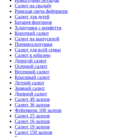
Новогодние петарды
Салют на свадьбу
Римская свеча фейерверк
Салют для детей
Батарея фонтанов
Хлопушки с конфетти
Короткий салют
Салют на выпускной
Пневмохлопушки
Салют для всей семьи
Салют к юбилею
Дорогой салют
Осенний салют
Весенний салют
Красивый салют
Летний салют
Зимний салют
Дневной салют
Салют 49 залпов
Салют 36 залпов
Фейерверк 100 залпов
Салют 25 залпов
Салют 16 залпов
Салют 19 залпов
Салют 150 залпов