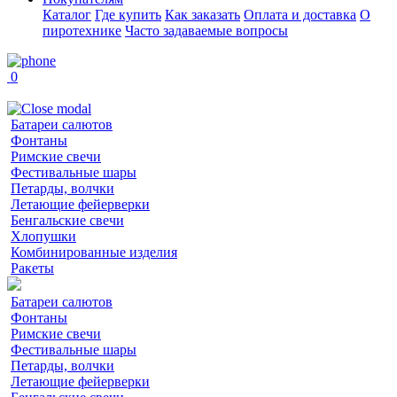
Каталог
Где купить
Как заказать
Оплата и доставка
О
пиротехнике
Часто задаваемые вопросы
0
Батареи салютов
Фонтаны
Римские свечи
Фестивальные шары
Петарды, волчки
Летающие фейерверки
Бенгальские свечи
Хлопушки
Комбинированные изделия
Ракеты
Батареи салютов
Фонтаны
Римские свечи
Фестивальные шары
Петарды, волчки
Летающие фейерверки