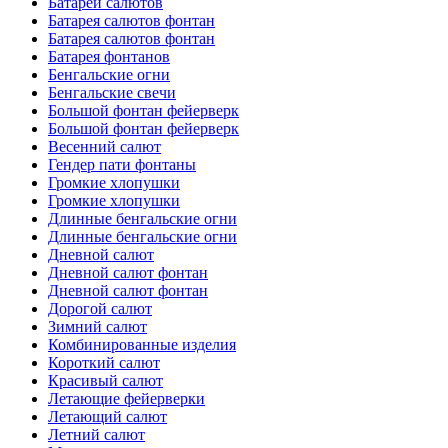
Батареи салютов
Батарея салютов фонтан
Батарея салютов фонтан
Батарея фонтанов
Бенгальские огни
Бенгальские свечи
Большой фонтан фейерверк
Большой фонтан фейерверк
Весенний салют
Гендер пати фонтаны
Громкие хлопушки
Громкие хлопушки
Длинные бенгальские огни
Длинные бенгальские огни
Дневной салют
Дневной салют фонтан
Дневной салют фонтан
Дорогой салют
Зимний салют
Комбинированные изделия
Короткий салют
Красивый салют
Летающие фейерверки
Летающий салют
Летний салют