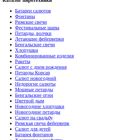
Каталог пиротехники
Батареи салютов
Фонтаны
Римские свечи
Фестивальные шары
Петарды, волчки
Летающие фейерверки
Бенгальские свечи
Хлопушки
Комбинированные изделия
Ракеты
Салют с днем рождения
Петарды Корсар
Салют новогодний
Недорогие салюты
Мощные петарды
Бенгальские огни
Цветной дым
Новогодние хлопушки
Новогодние петарды
Салют на свадьбу
Римская свеча фейерверк
Салют для детей
Батарея фонтанов