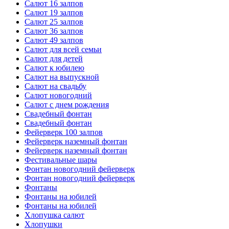
Салют 16 залпов
Салют 19 залпов
Салют 25 залпов
Салют 36 залпов
Салют 49 залпов
Салют для всей семьи
Салют для детей
Салют к юбилею
Салют на выпускной
Салют на свадьбу
Салют новогодний
Салют с днем рождения
Свадебный фонтан
Свадебный фонтан
Фейерверк 100 залпов
Фейерверк наземный фонтан
Фейерверк наземный фонтан
Фестивальные шары
Фонтан новогодний фейерверк
Фонтан новогодний фейерверк
Фонтаны
Фонтаны на юбилей
Фонтаны на юбилей
Хлопушка салют
Хлопушки