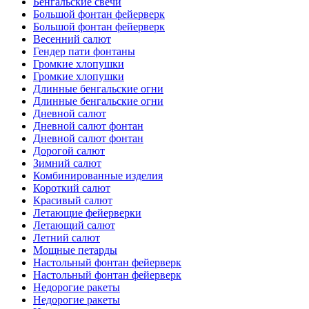
Бенгальские свечи
Большой фонтан фейерверк
Большой фонтан фейерверк
Весенний салют
Гендер пати фонтаны
Громкие хлопушки
Громкие хлопушки
Длинные бенгальские огни
Длинные бенгальские огни
Дневной салют
Дневной салют фонтан
Дневной салют фонтан
Дорогой салют
Зимний салют
Комбинированные изделия
Короткий салют
Красивый салют
Летающие фейерверки
Летающий салют
Летний салют
Мощные петарды
Настольный фонтан фейерверк
Настольный фонтан фейерверк
Недорогие ракеты
Недорогие ракеты