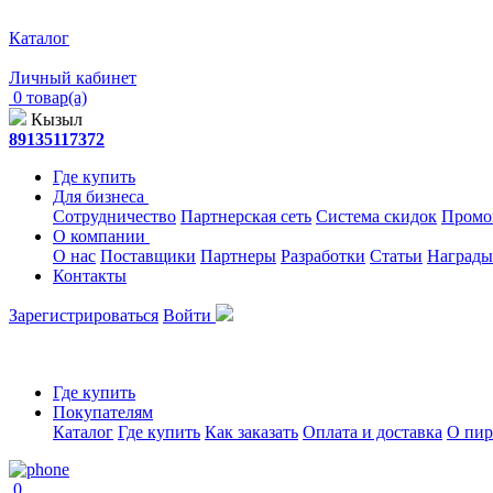
Каталог
Личный кабинет
0 товар(а)
Кызыл
89135117372
Где купить
Для бизнеса
Сотрудничество
Партнерская сеть
Система скидок
Промо
О компании
О нас
Поставщики
Партнеры
Разработки
Статьи
Награды
Контакты
Зарегистрироваться
Войти
Где купить
Покупателям
Каталог
Где купить
Как заказать
Оплата и доставка
О пир
0