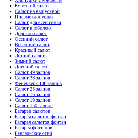
Хлопушки с конфетти
Короткий салют
Салют на выпускной
Пневмохлопушки
Салют для всей семьи
Салют к юбилею
Дорогой салют
Осенний салют
Весенний салют
Красивый салют
Летний салют
Зимний салют
Дневной салют
Салют 49 залпов
Салют 36 залпов
Фейерверк 100 залпов
Салют 25 залпов
Салют 16 залпов
Салют 19 залпов
Салют 150 залпов
Батареи салютов
Батарея салютов фонтан
Батарея салютов фонтан
Батарея фонтанов
Бенгальские огни