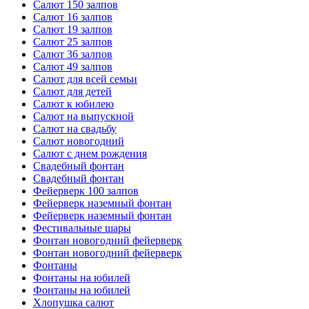
Салют 150 залпов
Салют 16 залпов
Салют 19 залпов
Салют 25 залпов
Салют 36 залпов
Салют 49 залпов
Салют для всей семьи
Салют для детей
Салют к юбилею
Салют на выпускной
Салют на свадьбу
Салют новогодний
Салют с днем рождения
Свадебный фонтан
Свадебный фонтан
Фейерверк 100 залпов
Фейерверк наземный фонтан
Фейерверк наземный фонтан
Фестивальные шары
Фонтан новогодний фейерверк
Фонтан новогодний фейерверк
Фонтаны
Фонтаны на юбилей
Фонтаны на юбилей
Хлопушка салют