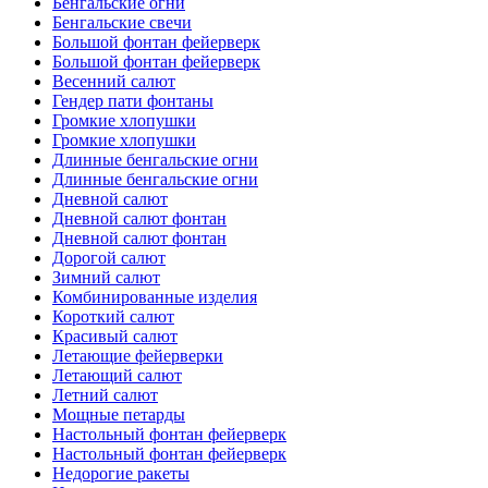
Бенгальские огни
Бенгальские свечи
Большой фонтан фейерверк
Большой фонтан фейерверк
Весенний салют
Гендер пати фонтаны
Громкие хлопушки
Громкие хлопушки
Длинные бенгальские огни
Длинные бенгальские огни
Дневной салют
Дневной салют фонтан
Дневной салют фонтан
Дорогой салют
Зимний салют
Комбинированные изделия
Короткий салют
Красивый салют
Летающие фейерверки
Летающий салют
Летний салют
Мощные петарды
Настольный фонтан фейерверк
Настольный фонтан фейерверк
Недорогие ракеты