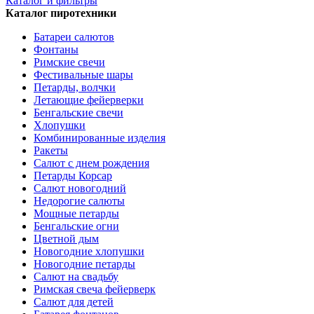
Каталог и фильтры
Каталог пиротехники
Батареи салютов
Фонтаны
Римские свечи
Фестивальные шары
Петарды, волчки
Летающие фейерверки
Бенгальские свечи
Хлопушки
Комбинированные изделия
Ракеты
Салют с днем рождения
Петарды Корсар
Салют новогодний
Недорогие салюты
Мощные петарды
Бенгальские огни
Цветной дым
Новогодние хлопушки
Новогодние петарды
Салют на свадьбу
Римская свеча фейерверк
Салют для детей