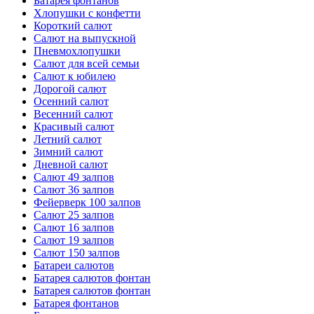
Батарея фонтанов
Хлопушки с конфетти
Короткий салют
Салют на выпускной
Пневмохлопушки
Салют для всей семьи
Салют к юбилею
Дорогой салют
Осенний салют
Весенний салют
Красивый салют
Летний салют
Зимний салют
Дневной салют
Салют 49 залпов
Салют 36 залпов
Фейерверк 100 залпов
Салют 25 залпов
Салют 16 залпов
Салют 19 залпов
Салют 150 залпов
Батареи салютов
Батарея салютов фонтан
Батарея салютов фонтан
Батарея фонтанов