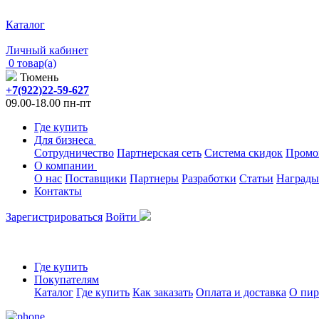
Каталог
Личный кабинет
0 товар(а)
Тюмень
+7(922)22-59-627
09.00-18.00 пн-пт
Где купить
Для бизнеса
Сотрудничество
Партнерская сеть
Система скидок
Промо
О компании
О нас
Поставщики
Партнеры
Разработки
Статьи
Награды
Контакты
Зарегистрироваться
Войти
Где купить
Покупателям
Каталог
Где купить
Как заказать
Оплата и доставка
О пир