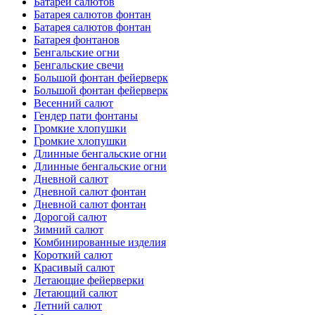
Батареи салютов
Батарея салютов фонтан
Батарея салютов фонтан
Батарея фонтанов
Бенгальские огни
Бенгальские свечи
Большой фонтан фейерверк
Большой фонтан фейерверк
Весенний салют
Гендер пати фонтаны
Громкие хлопушки
Громкие хлопушки
Длинные бенгальские огни
Длинные бенгальские огни
Дневной салют
Дневной салют фонтан
Дневной салют фонтан
Дорогой салют
Зимний салют
Комбинированные изделия
Короткий салют
Красивый салют
Летающие фейерверки
Летающий салют
Летний салют