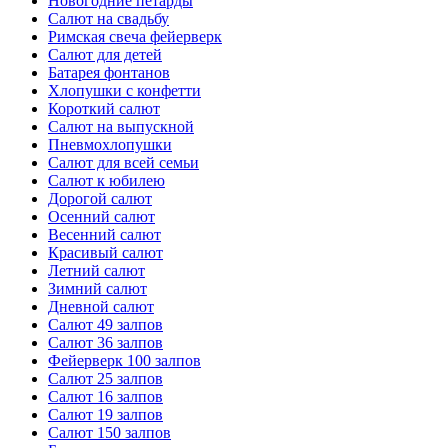
Новогодние петарды
Салют на свадьбу
Римская свеча фейерверк
Салют для детей
Батарея фонтанов
Хлопушки с конфетти
Короткий салют
Салют на выпускной
Пневмохлопушки
Салют для всей семьи
Салют к юбилею
Дорогой салют
Осенний салют
Весенний салют
Красивый салют
Летний салют
Зимний салют
Дневной салют
Салют 49 залпов
Салют 36 залпов
Фейерверк 100 залпов
Салют 25 залпов
Салют 16 залпов
Салют 19 залпов
Салют 150 залпов