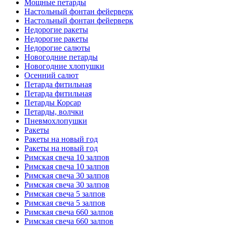
Мощные петарды
Настольный фонтан фейерверк
Настольный фонтан фейерверк
Недорогие ракеты
Недорогие ракеты
Недорогие салюты
Новогодние петарды
Новогодние хлопушки
Осенний салют
Петарда фитильная
Петарда фитильная
Петарды Корсар
Петарды, волчки
Пневмохлопушки
Ракеты
Ракеты на новый год
Ракеты на новый год
Римская свеча 10 залпов
Римская свеча 10 залпов
Римская свеча 30 залпов
Римская свеча 30 залпов
Римская свеча 5 залпов
Римская свеча 5 залпов
Римская свеча 660 залпов
Римская свеча 660 залпов