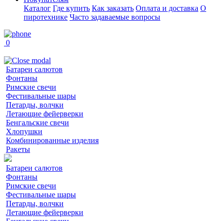
Каталог
Где купить
Как заказать
Оплата и доставка
О
пиротехнике
Часто задаваемые вопросы
0
Батареи салютов
Фонтаны
Римские свечи
Фестивальные шары
Петарды, волчки
Летающие фейерверки
Бенгальские свечи
Хлопушки
Комбинированные изделия
Ракеты
Батареи салютов
Фонтаны
Римские свечи
Фестивальные шары
Петарды, волчки
Летающие фейерверки