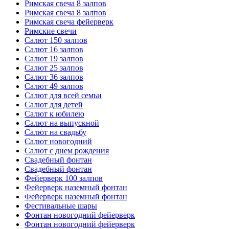
Римская свеча 8 залпов
Римская свеча 8 залпов
Римская свеча фейерверк
Римские свечи
Салют 150 залпов
Салют 16 залпов
Салют 19 залпов
Салют 25 залпов
Салют 36 залпов
Салют 49 залпов
Салют для всей семьи
Салют для детей
Салют к юбилею
Салют на выпускной
Салют на свадьбу
Салют новогодний
Салют с днем рождения
Свадебный фонтан
Свадебный фонтан
Фейерверк 100 залпов
Фейерверк наземный фонтан
Фейерверк наземный фонтан
Фестивальные шары
Фонтан новогодний фейерверк
Фонтан новогодний фейерверк