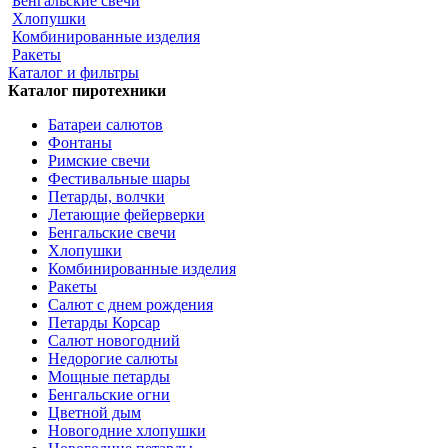
Бенгальские свечи
Хлопушки
Комбинированные изделия
Ракеты
Каталог и фильтры
Каталог пиротехники
Батареи салютов
Фонтаны
Римские свечи
Фестивальные шары
Петарды, волчки
Летающие фейерверки
Бенгальские свечи
Хлопушки
Комбинированные изделия
Ракеты
Салют с днем рождения
Петарды Корсар
Салют новогодний
Недорогие салюты
Мощные петарды
Бенгальские огни
Цветной дым
Новогодние хлопушки