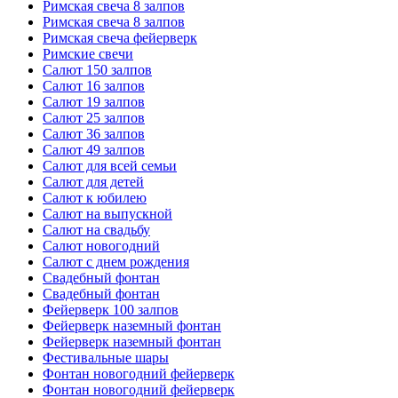
Римская свеча 8 залпов
Римская свеча 8 залпов
Римская свеча фейерверк
Римские свечи
Салют 150 залпов
Салют 16 залпов
Салют 19 залпов
Салют 25 залпов
Салют 36 залпов
Салют 49 залпов
Салют для всей семьи
Салют для детей
Салют к юбилею
Салют на выпускной
Салют на свадьбу
Салют новогодний
Салют с днем рождения
Свадебный фонтан
Свадебный фонтан
Фейерверк 100 залпов
Фейерверк наземный фонтан
Фейерверк наземный фонтан
Фестивальные шары
Фонтан новогодний фейерверк
Фонтан новогодний фейерверк