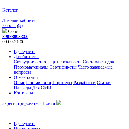
Каталог
Личный кабинет
0 товар(а)
Сочи
89888803333
09.00-21.00
Где купить
Для бизнеса
Сотрудничество
Партнерская сеть
Система скидок
Промоматериалы
Сертификаты
Часто задаваемые
вопросы
О компании
О нас
Поставщики
Партнеры
Разработки
Статьи
Награды
Для СМИ
Контакты
Зарегистрироваться
Войти
Где купить
Покупателям