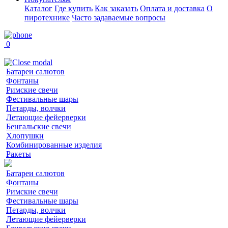
Каталог
Где купить
Как заказать
Оплата и доставка
О
пиротехнике
Часто задаваемые вопросы
0
Батареи салютов
Фонтаны
Римские свечи
Фестивальные шары
Петарды, волчки
Летающие фейерверки
Бенгальские свечи
Хлопушки
Комбинированные изделия
Ракеты
Батареи салютов
Фонтаны
Римские свечи
Фестивальные шары
Петарды, волчки
Летающие фейерверки