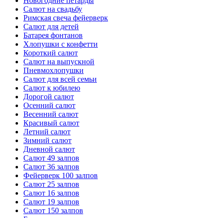
Новогодние петарды
Салют на свадьбу
Римская свеча фейерверк
Салют для детей
Батарея фонтанов
Хлопушки с конфетти
Короткий салют
Салют на выпускной
Пневмохлопушки
Салют для всей семьи
Салют к юбилею
Дорогой салют
Осенний салют
Весенний салют
Красивый салют
Летний салют
Зимний салют
Дневной салют
Салют 49 залпов
Салют 36 залпов
Фейерверк 100 залпов
Салют 25 залпов
Салют 16 залпов
Салют 19 залпов
Салют 150 залпов