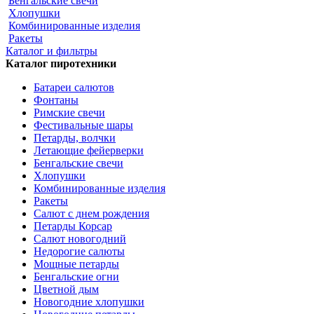
Бенгальские свечи
Хлопушки
Комбинированные изделия
Ракеты
Каталог и фильтры
Каталог пиротехники
Батареи салютов
Фонтаны
Римские свечи
Фестивальные шары
Петарды, волчки
Летающие фейерверки
Бенгальские свечи
Хлопушки
Комбинированные изделия
Ракеты
Салют с днем рождения
Петарды Корсар
Салют новогодний
Недорогие салюты
Мощные петарды
Бенгальские огни
Цветной дым
Новогодние хлопушки