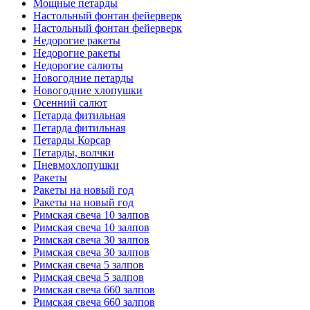
Мощные петарды
Настольный фонтан фейерверк
Настольный фонтан фейерверк
Недорогие ракеты
Недорогие ракеты
Недорогие салюты
Новогодние петарды
Новогодние хлопушки
Осенний салют
Петарда фитильная
Петарда фитильная
Петарды Корсар
Петарды, волчки
Пневмохлопушки
Ракеты
Ракеты на новый год
Ракеты на новый год
Римская свеча 10 залпов
Римская свеча 10 залпов
Римская свеча 30 залпов
Римская свеча 30 залпов
Римская свеча 5 залпов
Римская свеча 5 залпов
Римская свеча 660 залпов
Римская свеча 660 залпов