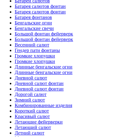
Батареи салютов
Батарея салютов фонтан
Батарея салютов фонтан
Батарея фонтанов
Бенгальские огни
Бенгальские свечи
Большой фонтан фейерверк
Большой фонтан фейерверк
Весенний салют
Гендер пати фонтаны
Громкие хлопушки
Громкие хлопушки
Длинные бенгальские огни
Длинные бенгальские огни
Дневной салют
Дневной салют фонтан
Дневной салют фонтан
Дорогой салют
Зимний салют
Комбинированные изделия
Короткий салют
Красивый салют
Летающие фейерверки
Летающий салют
Летний салют