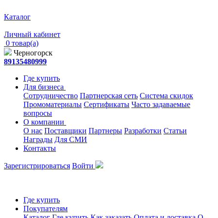
Каталог
Личный кабинет
0 товар(а)
Черногорск
89135480999
Где купить
Для бизнеса
Сотрудничество
Партнерская сеть
Система скидок
Промоматериалы
Сертификаты
Часто задаваемые
вопросы
О компании
О нас
Поставщики
Партнеры
Разработки
Статьи
Награды
Для СМИ
Контакты
Зарегистрироваться
Войти
Где купить
Покупателям
Каталог
Где купить
Как заказать
Оплата и доставка
О