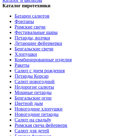
Каталог и фильтры
Каталог пиротехники
Батареи салютов
Фонтаны
Римские свечи
Фестивальные шары
Петарды, волчки
Летающие фейерверки
Бенгальские свечи
Хлопушки
Комбинированные изделия
Ракеты
Салют с днем рождения
Петарды Корсар
Салют новогодний
Недорогие салюты
Мощные петарды
Бенгальские огни
Цветной дым
Новогодние хлопушки
Новогодние петарды
Салют на свадьбу
Римская свеча фейерверк
Салют для детей