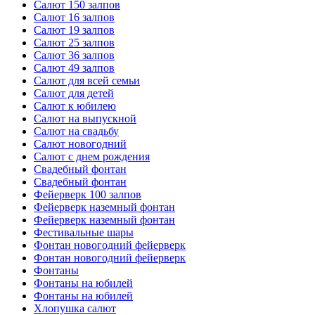
Салют 150 залпов
Салют 16 залпов
Салют 19 залпов
Салют 25 залпов
Салют 36 залпов
Салют 49 залпов
Салют для всей семьи
Салют для детей
Салют к юбилею
Салют на выпускной
Салют на свадьбу
Салют новогодний
Салют с днем рождения
Свадебный фонтан
Свадебный фонтан
Фейерверк 100 залпов
Фейерверк наземный фонтан
Фейерверк наземный фонтан
Фестивальные шары
Фонтан новогодний фейерверк
Фонтан новогодний фейерверк
Фонтаны
Фонтаны на юбилей
Фонтаны на юбилей
Хлопушка салют