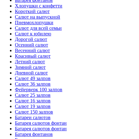
Батарея фонтанов
Хлопушки с конфетти
Короткий салют
Салют на выпускной
Пневмохлопушки
Салют для всей семьи
Салют к юбилею
Дорогой салют
Осенний салют
Весенний салют
Красивый салют
Летний салют
Зимний салют
Дневной салют
Салют 49 залпов
Салют 36 залпов
Фейерверк 100 залпов
Салют 25 залпов
Салют 16 залпов
Салют 19 залпов
Салют 150 залпов
Батареи салютов
Батарея салютов фонтан
Батарея салютов фонтан
Батарея фонтанов