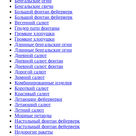
Бенгальские огни
Бенгальские свечи
Большой фонтан фейерверк
Большой фонтан фейерверк
Весенний салют
Гендер пати фонтаны
Громкие хлопушки
Громкие хлопушки
Длинные бенгальские огни
Длинные бенгальские огни
Дневной салют
Дневной салют фонтан
Дневной салют фонтан
Дорогой салют
Зимний салют
Комбинированные изделия
Короткий салют
Красивый салют
Летающие фейерверки
Летающий салют
Летний салют
Мощные петарды
Настольный фонтан фейерверк
Настольный фонтан фейерверк
Недорогие ракеты