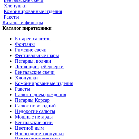
Бенгальские свечи
Хлопушки
Комбинированные изделия
Ракеты
Каталог и фильтры
Каталог пиротехники
Батареи салютов
Фонтаны
Римские свечи
Фестивальные шары
Петарды, волчки
Летающие фейерверки
Бенгальские свечи
Хлопушки
Комбинированные изделия
Ракеты
Салют с днем рождения
Петарды Корсар
Салют новогодний
Недорогие салюты
Мощные петарды
Бенгальские огни
Цветной дым
Новогодние хлопушки