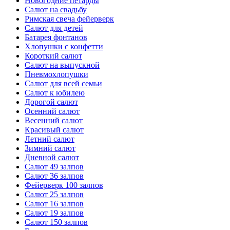
Новогодние петарды
Салют на свадьбу
Римская свеча фейерверк
Салют для детей
Батарея фонтанов
Хлопушки с конфетти
Короткий салют
Салют на выпускной
Пневмохлопушки
Салют для всей семьи
Салют к юбилею
Дорогой салют
Осенний салют
Весенний салют
Красивый салют
Летний салют
Зимний салют
Дневной салют
Салют 49 залпов
Салют 36 залпов
Фейерверк 100 залпов
Салют 25 залпов
Салют 16 залпов
Салют 19 залпов
Салют 150 залпов