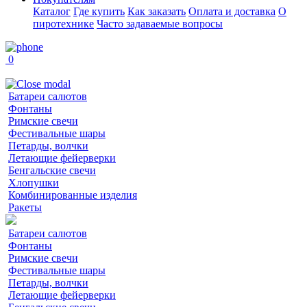
Каталог
Где купить
Как заказать
Оплата и доставка
О
пиротехнике
Часто задаваемые вопросы
0
Батареи салютов
Фонтаны
Римские свечи
Фестивальные шары
Петарды, волчки
Летающие фейерверки
Бенгальские свечи
Хлопушки
Комбинированные изделия
Ракеты
Батареи салютов
Фонтаны
Римские свечи
Фестивальные шары
Петарды, волчки
Летающие фейерверки