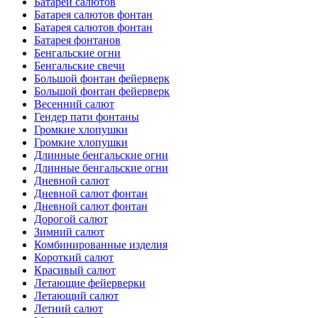
Батареи салютов
Батарея салютов фонтан
Батарея салютов фонтан
Батарея фонтанов
Бенгальские огни
Бенгальские свечи
Большой фонтан фейерверк
Большой фонтан фейерверк
Весенний салют
Гендер пати фонтаны
Громкие хлопушки
Громкие хлопушки
Длинные бенгальские огни
Длинные бенгальские огни
Дневной салют
Дневной салют фонтан
Дневной салют фонтан
Дорогой салют
Зимний салют
Комбинированные изделия
Короткий салют
Красивый салют
Летающие фейерверки
Летающий салют
Летний салют