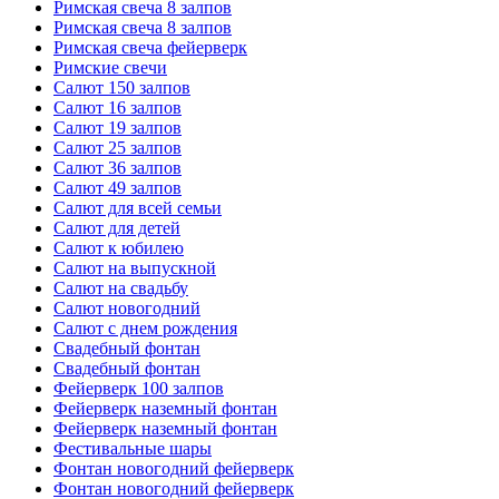
Римская свеча 8 залпов
Римская свеча 8 залпов
Римская свеча фейерверк
Римские свечи
Салют 150 залпов
Салют 16 залпов
Салют 19 залпов
Салют 25 залпов
Салют 36 залпов
Салют 49 залпов
Салют для всей семьи
Салют для детей
Салют к юбилею
Салют на выпускной
Салют на свадьбу
Салют новогодний
Салют с днем рождения
Свадебный фонтан
Свадебный фонтан
Фейерверк 100 залпов
Фейерверк наземный фонтан
Фейерверк наземный фонтан
Фестивальные шары
Фонтан новогодний фейерверк
Фонтан новогодний фейерверк