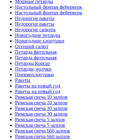
Мощные петарды
Настольный фонтан фейерверк
Настольный фонтан фейерверк
Недорогие ракеты
Недорогие ракеты
Недорогие салюты
Новогодние петарды
Новогодние хлопушки
Осенний салют
Петарда фитильная
Петарда фитильная
Петарды Корсар
Петарды, волчки
Пневмохлопушки
Ракеты
Ракеты на новый год
Ракеты на новый год
Римская свеча 10 залпов
Римская свеча 10 залпов
Римская свеча 30 залпов
Римская свеча 30 залпов
Римская свеча 5 залпов
Римская свеча 5 залпов
Римская свеча 660 залпов
Римская свеча 660 залпов