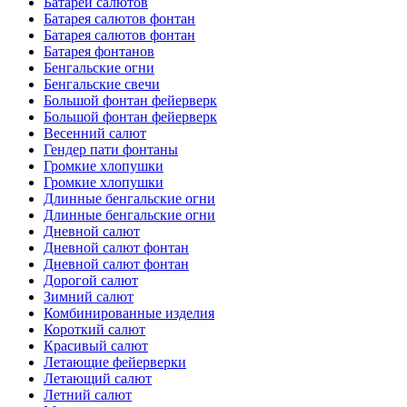
Батареи салютов
Батарея салютов фонтан
Батарея салютов фонтан
Батарея фонтанов
Бенгальские огни
Бенгальские свечи
Большой фонтан фейерверк
Большой фонтан фейерверк
Весенний салют
Гендер пати фонтаны
Громкие хлопушки
Громкие хлопушки
Длинные бенгальские огни
Длинные бенгальские огни
Дневной салют
Дневной салют фонтан
Дневной салют фонтан
Дорогой салют
Зимний салют
Комбинированные изделия
Короткий салют
Красивый салют
Летающие фейерверки
Летающий салют
Летний салют