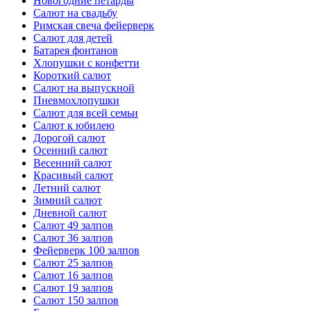
Новогодние петарды
Салют на свадьбу
Римская свеча фейерверк
Салют для детей
Батарея фонтанов
Хлопушки с конфетти
Короткий салют
Салют на выпускной
Пневмохлопушки
Салют для всей семьи
Салют к юбилею
Дорогой салют
Осенний салют
Весенний салют
Красивый салют
Летний салют
Зимний салют
Дневной салют
Салют 49 залпов
Салют 36 залпов
Фейерверк 100 залпов
Салют 25 залпов
Салют 16 залпов
Салют 19 залпов
Салют 150 залпов