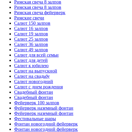
Римская свеча 8 залпов
Римская свеча 8 залпов
Римская свеча фейерверк
Римские свечи
Салют 150 залпов
Салют 16 залпов
Салют 19 залпов
Салют 25 залпов
Салют 36 залпов
Салют 49 залпов
Салют для всей семьи
Салют для детей
Салют к юбилею
Салют на выпускной
Салют на свадьбу
Салют новогодний
Салют с днем рождения
Свадебный фонтан
Свадебный фонтан
Фейерверк 100 залпов
Фейерверк наземный фонтан
Фейерверк наземный фонтан
Фестивальные шары
Фонтан новогодний фейерверк
Фонтан новогодний фейерверк