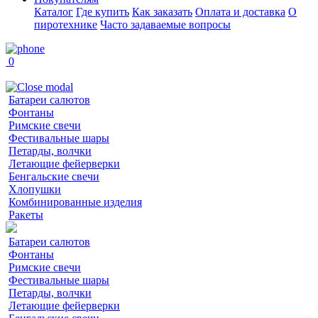
Каталог
Где купить
Как заказать
Оплата и доставка
О
пиротехнике
Часто задаваемые вопросы
0
Батареи салютов
Фонтаны
Римские свечи
Фестивальные шары
Петарды, волчки
Летающие фейерверки
Бенгальские свечи
Хлопушки
Комбинированные изделия
Ракеты
Батареи салютов
Фонтаны
Римские свечи
Фестивальные шары
Петарды, волчки
Летающие фейерверки