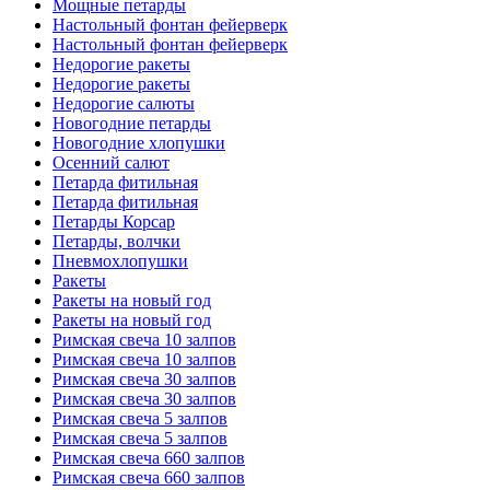
Мощные петарды
Настольный фонтан фейерверк
Настольный фонтан фейерверк
Недорогие ракеты
Недорогие ракеты
Недорогие салюты
Новогодние петарды
Новогодние хлопушки
Осенний салют
Петарда фитильная
Петарда фитильная
Петарды Корсар
Петарды, волчки
Пневмохлопушки
Ракеты
Ракеты на новый год
Ракеты на новый год
Римская свеча 10 залпов
Римская свеча 10 залпов
Римская свеча 30 залпов
Римская свеча 30 залпов
Римская свеча 5 залпов
Римская свеча 5 залпов
Римская свеча 660 залпов
Римская свеча 660 залпов