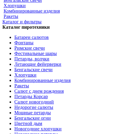
Бенгальские свечи
Хлопушки
Комбинированные изделия
Ракеты
Каталог и фильтры
Каталог пиротехники
Батареи салютов
Фонтаны
Римские свечи
Фестивальные шары
Петарды, волчки
Летающие фейерверки
Бенгальские свечи
Хлопушки
Комбинированные изделия
Ракеты
Салют с днем рождения
Петарды Корсар
Салют новогодний
Недорогие салюты
Мощные петарды
Бенгальские огни
Цветной дым
Новогодние хлопушки