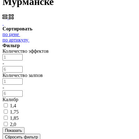
Мурманске
Сортировать
по цене
по артикулу
Фильтр
Количество эффектов
-
Количество залпов
-
Калибр
1,4
1,75
1,85
2,0