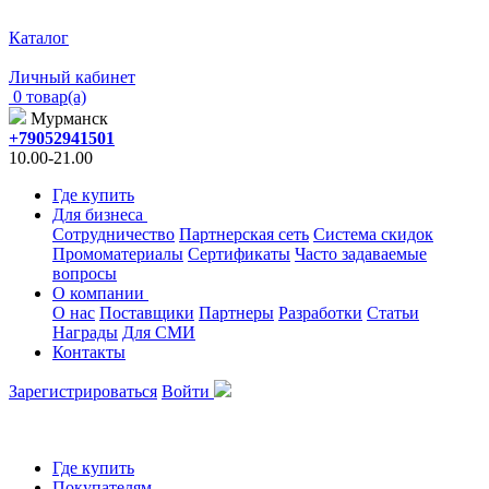
Каталог
Личный кабинет
0 товар(а)
Мурманск
+79052941501
10.00-21.00
Где купить
Для бизнеса
Сотрудничество
Партнерская сеть
Система скидок
Промоматериалы
Сертификаты
Часто задаваемые
вопросы
О компании
О нас
Поставщики
Партнеры
Разработки
Статьи
Награды
Для СМИ
Контакты
Зарегистрироваться
Войти
Где купить
Покупателям